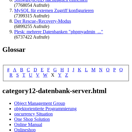
(7768054 Aufrufe)
MySQL für externen Zugriff konfigurieren
(7399315 Aufrufe)
Der Rescue-/Recovery-Modus
(6899255 Aufrufe)
Plesk: mehrere Datenbanken "phpmyadmin_..."
(6737422 Aufrufe)
Glossar
#
A
B
C
D
E
F
G
H
I
J
K
L
M
N
O
P
Q
R
S
T
U
V
W
X
Y
Z
category12-datenbank-server.html
Object Management Group
objektorientierte Programmierung
oncurrency Situation
One Shop Solution
Online Manual
Onlineshop