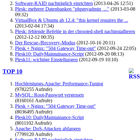
Software-RAID nachträglich einrichten
(2013-04-26 12:51)
Plesk: mehrere Datenbanken "phpmyadmin_..."
(2013-03-08
09:32)
VirtualBox & Ubuntu ab 12.4: "this kernel requires the ...
(2013-02-04 17:34)
Plesk: fehlende Befehle in der chrooted-shell nachinstallieren
(2012-12-12 00:35)
Der Rescue-/Recovery-Modus
(2012-10-16 20:11)
Plesk + Nginx: "504 Gateway Time-out"
(2012-09-24 22:05)
Plesk10: DailyMaintainance-Script
(2012-09-20 08:13)
Plesk11: wichtige Einstellungen
(2012-09-19 10:10)
TOP 10
Hochleistungs-Apache: Performance-Tuning
(9782255 Aufrufe)
MySQL: Root-Passwort vergessen
(8160161 Aufrufe)
Plesk + Nginx: "504 Gateway Time-out"
(8036495 Aufrufe)
Plesk10: DailyMaintainance-Script
(8011102 Aufrufe)
Apache: DoS-Attacken abfangen
(7799120 Aufrufe)
Software-RAID nachträglich einrichten