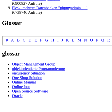
(6900827 Aufrufe)
Plesk: mehrere Datenbanken "phpmyadmin_..."
(6738746 Aufrufe)
Glossar
#
A
B
C
D
E
F
G
H
I
J
K
L
M
N
O
P
Q
R
glossar
Object Management Group
objektorientierte Programmierung
oncurrency Situation
One Shop Solution
Online Manual
Onlineshop
Open Source Software
Oracle