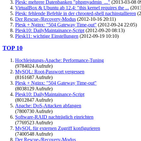
Plesk: mehrere Datenbanken "phpmyadmin_..."
(2013-03-08 0
VirtualBox & Ubuntu ab 12.4: "this kernel requires the ...
(2013
Plesk: fehlende Befehle in der chrooted-shell nachinstallieren
(2
Der Rescue-/Recovery-Modus
(2012-10-16 20:11)
Plesk + Nginx: "504 Gateway Time-out"
(2012-09-24 22:05)
Plesk10: DailyMaintainance-Script
(2012-09-20 08:13)
Plesk11: wichtige Einstellungen
(2012-09-19 10:10)
TOP 10
Hochleistungs-Apache: Performance-Tuning
(9784024 Aufrufe)
MySQL: Root-Passwort vergessen
(8161687 Aufrufe)
Plesk + Nginx: "504 Gateway Time-out"
(8038129 Aufrufe)
Plesk10: DailyMaintainance-Script
(8012847 Aufrufe)
Apache: DoS-Attacken abfangen
(7800730 Aufrufe)
Software-RAID nachträglich einrichten
(7769523 Aufrufe)
MySQL für externen Zugriff konfigurieren
(7400548 Aufrufe)
Der Rescue-/Recovery-Modus