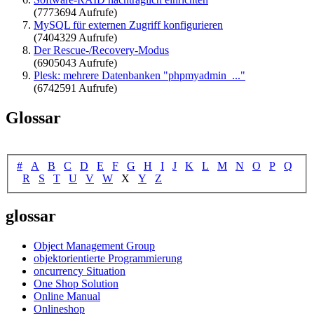
(7773694 Aufrufe)
MySQL für externen Zugriff konfigurieren
(7404329 Aufrufe)
Der Rescue-/Recovery-Modus
(6905043 Aufrufe)
Plesk: mehrere Datenbanken "phpmyadmin_..."
(6742591 Aufrufe)
Glossar
#
A
B
C
D
E
F
G
H
I
J
K
L
M
N
O
P
Q
R
S
T
U
V
W
X
Y
Z
glossar
Object Management Group
objektorientierte Programmierung
oncurrency Situation
One Shop Solution
Online Manual
Onlineshop