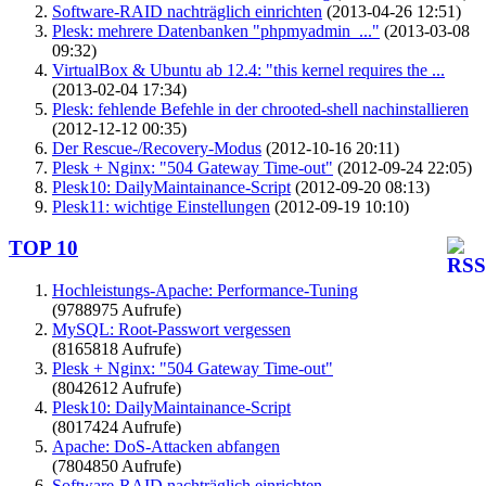
Software-RAID nachträglich einrichten
(2013-04-26 12:51)
Plesk: mehrere Datenbanken "phpmyadmin_..."
(2013-03-08
09:32)
VirtualBox & Ubuntu ab 12.4: "this kernel requires the ...
(2013-02-04 17:34)
Plesk: fehlende Befehle in der chrooted-shell nachinstallieren
(2012-12-12 00:35)
Der Rescue-/Recovery-Modus
(2012-10-16 20:11)
Plesk + Nginx: "504 Gateway Time-out"
(2012-09-24 22:05)
Plesk10: DailyMaintainance-Script
(2012-09-20 08:13)
Plesk11: wichtige Einstellungen
(2012-09-19 10:10)
TOP 10
Hochleistungs-Apache: Performance-Tuning
(9788975 Aufrufe)
MySQL: Root-Passwort vergessen
(8165818 Aufrufe)
Plesk + Nginx: "504 Gateway Time-out"
(8042612 Aufrufe)
Plesk10: DailyMaintainance-Script
(8017424 Aufrufe)
Apache: DoS-Attacken abfangen
(7804850 Aufrufe)
Software-RAID nachträglich einrichten