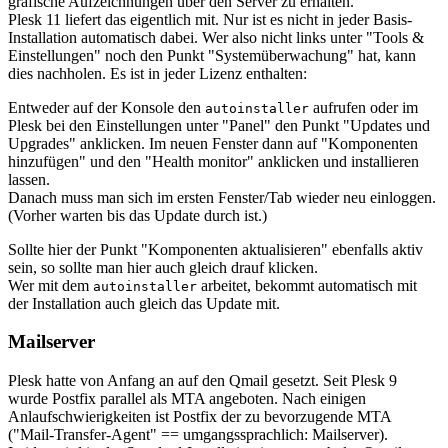
grafische Aufzeichnungen über den Server zu erhalten.
Plesk 11 liefert das eigentlich mit. Nur ist es nicht in jeder Basis-
Installation automatisch dabei. Wer also nicht links unter "Tools &
Einstellungen" noch den Punkt "Systemüberwachung" hat, kann
dies nachholen. Es ist in jeder Lizenz enthalten:
Entweder auf der Konsole den
aufrufen oder im
autoinstaller
Plesk bei den Einstellungen unter "Panel" den Punkt "Updates und
Upgrades" anklicken. Im neuen Fenster dann auf "Komponenten
hinzufügen" und den "Health monitor" anklicken und installieren
lassen.
Danach muss man sich im ersten Fenster/Tab wieder neu einloggen.
(Vorher warten bis das Update durch ist.)
Sollte hier der Punkt "Komponenten aktualisieren" ebenfalls aktiv
sein, so sollte man hier auch gleich drauf klicken.
Wer mit dem
arbeitet, bekommt automatisch mit
autoinstaller
der Installation auch gleich das Update mit.
Mailserver
Plesk hatte von Anfang an auf den Qmail gesetzt. Seit Plesk 9
wurde Postfix parallel als MTA angeboten. Nach einigen
Anlaufschwierigkeiten ist Postfix der zu bevorzugende MTA
("Mail-Transfer-Agent" == umgangssprachlich: Mailserver).