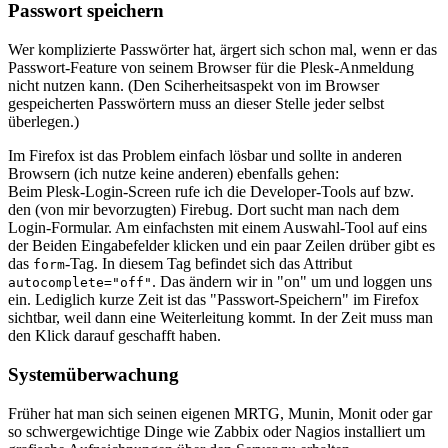
Passwort speichern
Wer komplizierte Passwörter hat, ärgert sich schon mal, wenn er das
Passwort-Feature von seinem Browser für die Plesk-Anmeldung
nicht nutzen kann. (Den Sciherheitsaspekt von im Browser
gespeicherten Passwörtern muss an dieser Stelle jeder selbst
überlegen.)
Im Firefox ist das Problem einfach lösbar und sollte in anderen
Browsern (ich nutze keine anderen) ebenfalls gehen:
Beim Plesk-Login-Screen rufe ich die Developer-Tools auf bzw.
den (von mir bevorzugten) Firebug. Dort sucht man nach dem
Login-Formular. Am einfachsten mit einem Auswahl-Tool auf eins
der Beiden Eingabefelder klicken und ein paar Zeilen drüber gibt es
das
-Tag. In diesem Tag befindet sich das Attribut
form
. Das ändern wir in "on" um und loggen uns
autocomplete="off"
ein. Lediglich kurze Zeit ist das "Passwort-Speichern" im Firefox
sichtbar, weil dann eine Weiterleitung kommt. In der Zeit muss man
den Klick darauf geschafft haben.
Systemüberwachung
Früher hat man sich seinen eigenen MRTG, Munin, Monit oder gar
so schwergewichtige Dinge wie Zabbix oder Nagios installiert um