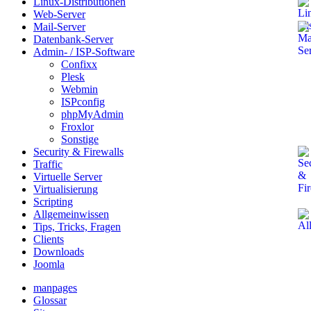
Linux-Distributionen
Web-Server
Mail-Server
Datenbank-Server
Admin- / ISP-Software
Confixx
Plesk
Webmin
ISPconfig
phpMyAdmin
Froxlor
Sonstige
Security & Firewalls
Traffic
Virtuelle Server
Virtualisierung
Scripting
Allgemeinwissen
Tips, Tricks, Fragen
Clients
Downloads
Joomla
manpages
Glossar