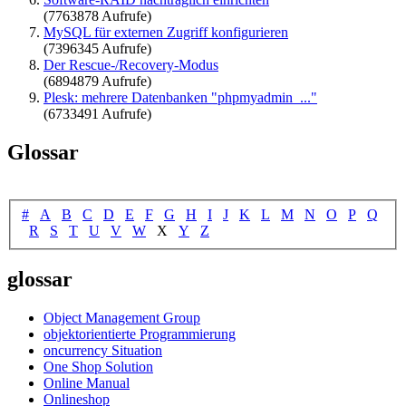
(7763878 Aufrufe)
MySQL für externen Zugriff konfigurieren
(7396345 Aufrufe)
Der Rescue-/Recovery-Modus
(6894879 Aufrufe)
Plesk: mehrere Datenbanken "phpmyadmin_..."
(6733491 Aufrufe)
Glossar
#
A
B
C
D
E
F
G
H
I
J
K
L
M
N
O
P
Q
R
S
T
U
V
W
X
Y
Z
glossar
Object Management Group
objektorientierte Programmierung
oncurrency Situation
One Shop Solution
Online Manual
Onlineshop