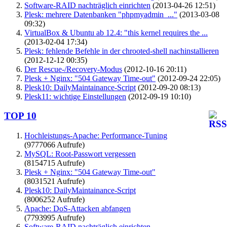
Software-RAID nachträglich einrichten
(2013-04-26 12:51)
Plesk: mehrere Datenbanken "phpmyadmin_..."
(2013-03-08
09:32)
VirtualBox & Ubuntu ab 12.4: "this kernel requires the ...
(2013-02-04 17:34)
Plesk: fehlende Befehle in der chrooted-shell nachinstallieren
(2012-12-12 00:35)
Der Rescue-/Recovery-Modus
(2012-10-16 20:11)
Plesk + Nginx: "504 Gateway Time-out"
(2012-09-24 22:05)
Plesk10: DailyMaintainance-Script
(2012-09-20 08:13)
Plesk11: wichtige Einstellungen
(2012-09-19 10:10)
TOP 10
Hochleistungs-Apache: Performance-Tuning
(9777066 Aufrufe)
MySQL: Root-Passwort vergessen
(8154715 Aufrufe)
Plesk + Nginx: "504 Gateway Time-out"
(8031521 Aufrufe)
Plesk10: DailyMaintainance-Script
(8006252 Aufrufe)
Apache: DoS-Attacken abfangen
(7793995 Aufrufe)
Software-RAID nachträglich einrichten