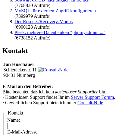
(7768830 Aufrufe)
MySQL für externen Zugriff konfigurieren
(7399979 Aufrufe)
Der Rescue-/Recovery-Modus
(6900128 Aufrufe)
Plesk: mehrere Datenbanken "phpmyadmin_..."
(6738152 Aufrufe)
Kontakt
Jan Huschauer
Schieräckerstr. 11
90431 Nürnberg
E-Mail an den Betreiber:
Bitte beachtet, daß ich kein
kostenloser Supportler
bin.
·
Kostenlosen Support findet Ihr im
Server-Support-Forum
.
·
Gewerblichen Support biete ich unter
Consult-N.de
.
Kontakt
Name:
E-Mail-Adresse: