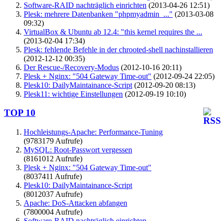
Software-RAID nachträglich einrichten
(2013-04-26 12:51)
Plesk: mehrere Datenbanken "phpmyadmin_..."
(2013-03-08
09:32)
VirtualBox & Ubuntu ab 12.4: "this kernel requires the ...
(2013-02-04 17:34)
Plesk: fehlende Befehle in der chrooted-shell nachinstallieren
(2012-12-12 00:35)
Der Rescue-/Recovery-Modus
(2012-10-16 20:11)
Plesk + Nginx: "504 Gateway Time-out"
(2012-09-24 22:05)
Plesk10: DailyMaintainance-Script
(2012-09-20 08:13)
Plesk11: wichtige Einstellungen
(2012-09-19 10:10)
TOP 10
Hochleistungs-Apache: Performance-Tuning
(9783179 Aufrufe)
MySQL: Root-Passwort vergessen
(8161012 Aufrufe)
Plesk + Nginx: "504 Gateway Time-out"
(8037411 Aufrufe)
Plesk10: DailyMaintainance-Script
(8012037 Aufrufe)
Apache: DoS-Attacken abfangen
(7800004 Aufrufe)
Software-RAID nachträglich einrichten