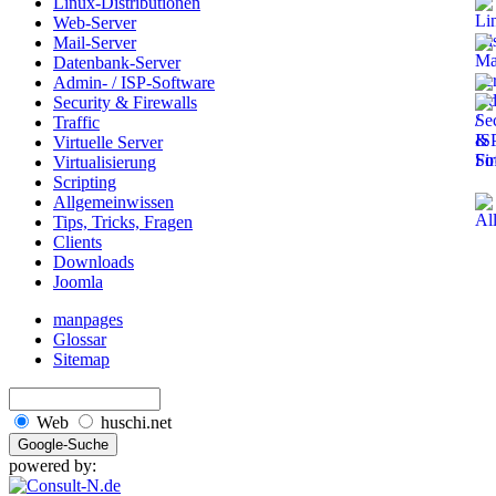
Linux-Distributionen
Web-Server
Mail-Server
Datenbank-Server
Admin- / ISP-Software
Security & Firewalls
Traffic
Virtuelle Server
Virtualisierung
Scripting
Allgemeinwissen
Tips, Tricks, Fragen
Clients
Downloads
Joomla
manpages
Glossar
Sitemap
Web
huschi.net
powered by: