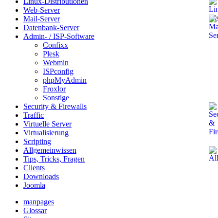
Linux-Distributionen
Web-Server
Mail-Server
Datenbank-Server
Admin- / ISP-Software
Confixx
Plesk
Webmin
ISPconfig
phpMyAdmin
Froxlor
Sonstige
Security & Firewalls
Traffic
Virtuelle Server
Virtualisierung
Scripting
Allgemeinwissen
Tips, Tricks, Fragen
Clients
Downloads
Joomla
manpages
Glossar