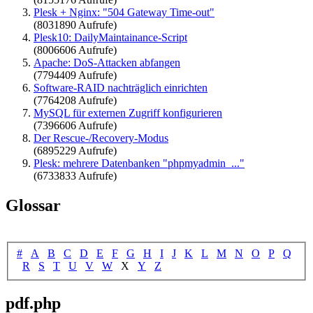
Plesk + Nginx: "504 Gateway Time-out"
(8031890 Aufrufe)
Plesk10: DailyMaintainance-Script
(8006606 Aufrufe)
Apache: DoS-Attacken abfangen
(7794409 Aufrufe)
Software-RAID nachträglich einrichten
(7764208 Aufrufe)
MySQL für externen Zugriff konfigurieren
(7396606 Aufrufe)
Der Rescue-/Recovery-Modus
(6895229 Aufrufe)
Plesk: mehrere Datenbanken "phpmyadmin_..."
(6733833 Aufrufe)
Glossar
#
A
B
C
D
E
F
G
H
I
J
K
L
M
N
O
P
Q
R
S
T
U
V
W
X
Y
Z
pdf.php