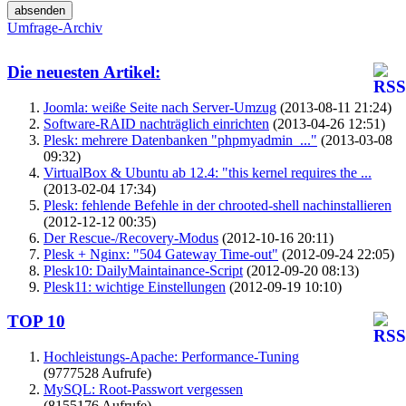
Umfrage-Archiv
Die neuesten Artikel:
Joomla: weiße Seite nach Server-Umzug
(2013-08-11 21:24)
Software-RAID nachträglich einrichten
(2013-04-26 12:51)
Plesk: mehrere Datenbanken "phpmyadmin_..."
(2013-03-08
09:32)
VirtualBox & Ubuntu ab 12.4: "this kernel requires the ...
(2013-02-04 17:34)
Plesk: fehlende Befehle in der chrooted-shell nachinstallieren
(2012-12-12 00:35)
Der Rescue-/Recovery-Modus
(2012-10-16 20:11)
Plesk + Nginx: "504 Gateway Time-out"
(2012-09-24 22:05)
Plesk10: DailyMaintainance-Script
(2012-09-20 08:13)
Plesk11: wichtige Einstellungen
(2012-09-19 10:10)
TOP 10
Hochleistungs-Apache: Performance-Tuning
(9777528 Aufrufe)
MySQL: Root-Passwort vergessen
(8155176 Aufrufe)