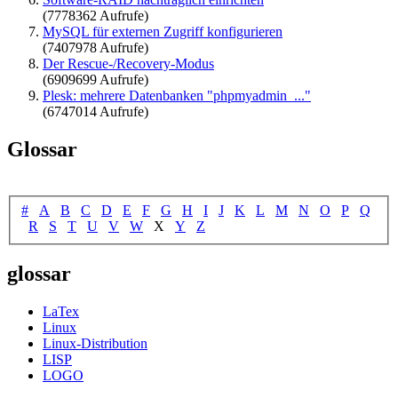
(7778362 Aufrufe)
MySQL für externen Zugriff konfigurieren
(7407978 Aufrufe)
Der Rescue-/Recovery-Modus
(6909699 Aufrufe)
Plesk: mehrere Datenbanken "phpmyadmin_..."
(6747014 Aufrufe)
Glossar
#
A
B
C
D
E
F
G
H
I
J
K
L
M
N
O
P
Q
R
S
T
U
V
W
X
Y
Z
glossar
LaTex
Linux
Linux-Distribution
LISP
LOGO