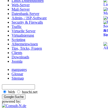
Linux-Distributionen
Web-Server
Mail-Server
Datenbank-Server
Admin- / ISP-Software
Security & Firewalls
Traffic
Virtuelle Server
Virtualisierung
Scripting
Allgemeinwissen
Tips, Tricks, Fragen
Clients
Downloads
Joomla
manpages
Glossar
Sitemap
Web
huschi.net
powered by: