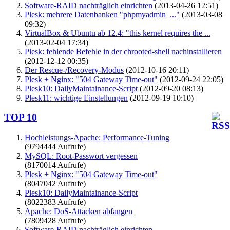
Software-RAID nachträglich einrichten
(2013-04-26 12:51)
Plesk: mehrere Datenbanken "phpmyadmin_..."
(2013-03-08
09:32)
VirtualBox & Ubuntu ab 12.4: "this kernel requires the ...
(2013-02-04 17:34)
Plesk: fehlende Befehle in der chrooted-shell nachinstallieren
(2012-12-12 00:35)
Der Rescue-/Recovery-Modus
(2012-10-16 20:11)
Plesk + Nginx: "504 Gateway Time-out"
(2012-09-24 22:05)
Plesk10: DailyMaintainance-Script
(2012-09-20 08:13)
Plesk11: wichtige Einstellungen
(2012-09-19 10:10)
TOP 10
Hochleistungs-Apache: Performance-Tuning
(9794444 Aufrufe)
MySQL: Root-Passwort vergessen
(8170014 Aufrufe)
Plesk + Nginx: "504 Gateway Time-out"
(8047042 Aufrufe)
Plesk10: DailyMaintainance-Script
(8022383 Aufrufe)
Apache: DoS-Attacken abfangen
(7809428 Aufrufe)
Software-RAID nachträglich einrichten