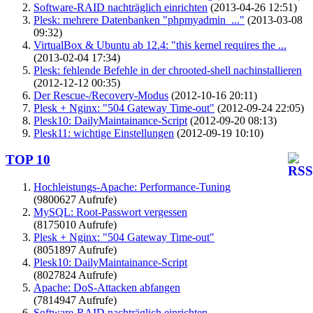
Software-RAID nachträglich einrichten
(2013-04-26 12:51)
Plesk: mehrere Datenbanken "phpmyadmin_..."
(2013-03-08
09:32)
VirtualBox & Ubuntu ab 12.4: "this kernel requires the ...
(2013-02-04 17:34)
Plesk: fehlende Befehle in der chrooted-shell nachinstallieren
(2012-12-12 00:35)
Der Rescue-/Recovery-Modus
(2012-10-16 20:11)
Plesk + Nginx: "504 Gateway Time-out"
(2012-09-24 22:05)
Plesk10: DailyMaintainance-Script
(2012-09-20 08:13)
Plesk11: wichtige Einstellungen
(2012-09-19 10:10)
TOP 10
Hochleistungs-Apache: Performance-Tuning
(9800627 Aufrufe)
MySQL: Root-Passwort vergessen
(8175010 Aufrufe)
Plesk + Nginx: "504 Gateway Time-out"
(8051897 Aufrufe)
Plesk10: DailyMaintainance-Script
(8027824 Aufrufe)
Apache: DoS-Attacken abfangen
(7814947 Aufrufe)
Software-RAID nachträglich einrichten