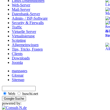
Linux-Distributionen
Web-Server
Mail-Server
Datenbank-Server
Admin- / ISP-Software
Security & Firewalls
Traffic
Virtuelle Server
Virtualisierung
Scripting
Allgemeinwissen
Tips, Tricks, Fragen
Clients
Downloads
Joomla
manpages
Glossar
Sitemap
Web
huschi.net
powered by: