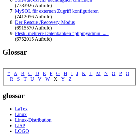
(7783926 Aufrufe)
MySQL für externen Zugriff konfigurieren
(7412056 Aufrufe)
Der Rescue-/Recovery-Modus
(6915570 Aufrufe)
Plesk: mehrere Datenbanken "phpmyadmin_..."
(6752015 Aufrufe)
Glossar
#
A
B
C
D
E
F
G
H
I
J
K
L
M
N
O
P
Q
R
S
T
U
V
W
X
Y
Z
glossar
LaTex
Linux
Linux-Distribution
LISP
LOGO