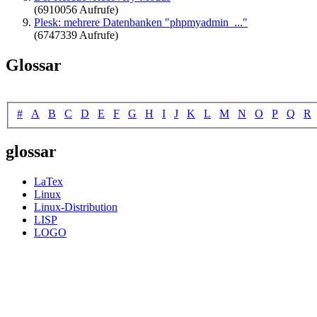
(6910056 Aufrufe)
Plesk: mehrere Datenbanken "phpmyadmin_..."
(6747339 Aufrufe)
Glossar
#
A
B
C
D
E
F
G
H
I
J
K
L
M
N
O
P
Q
R
glossar
LaTex
Linux
Linux-Distribution
LISP
LOGO