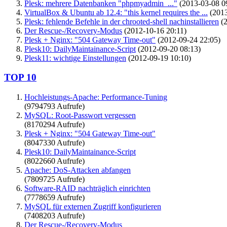
Plesk: mehrere Datenbanken "phpmyadmin_..."
(2013-03-08 0
VirtualBox & Ubuntu ab 12.4: "this kernel requires the ...
(2013
Plesk: fehlende Befehle in der chrooted-shell nachinstallieren
(2
Der Rescue-/Recovery-Modus
(2012-10-16 20:11)
Plesk + Nginx: "504 Gateway Time-out"
(2012-09-24 22:05)
Plesk10: DailyMaintainance-Script
(2012-09-20 08:13)
Plesk11: wichtige Einstellungen
(2012-09-19 10:10)
TOP 10
Hochleistungs-Apache: Performance-Tuning
(9794793 Aufrufe)
MySQL: Root-Passwort vergessen
(8170294 Aufrufe)
Plesk + Nginx: "504 Gateway Time-out"
(8047330 Aufrufe)
Plesk10: DailyMaintainance-Script
(8022660 Aufrufe)
Apache: DoS-Attacken abfangen
(7809725 Aufrufe)
Software-RAID nachträglich einrichten
(7778659 Aufrufe)
MySQL für externen Zugriff konfigurieren
(7408203 Aufrufe)
Der Rescue-/Recovery-Modus