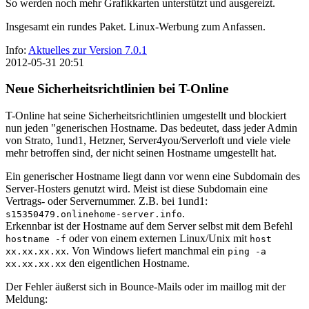
So werden noch mehr Grafikkarten unterstützt und ausgereizt.
Insgesamt ein rundes Paket. Linux-Werbung zum Anfassen.
Info:
Aktuelles zur Version 7.0.1
2012-05-31 20:51
Neue Sicherheitsrichtlinien bei T-Online
T-Online hat seine Sicherheitsrichtlinien umgestellt und blockiert
nun jeden "generischen Hostname. Das bedeutet, dass jeder Admin
von Strato, 1und1, Hetzner, Server4you/Serverloft und viele viele
mehr betroffen sind, der nicht seinen Hostname umgestellt hat.
Ein generischer Hostname liegt dann vor wenn eine Subdomain des
Server-Hosters genutzt wird. Meist ist diese Subdomain eine
Vertrags- oder Servernummer. Z.B. bei 1und1:
.
s15350479.onlinehome-server.info
Erkennbar ist der Hostname auf dem Server selbst mit dem Befehl
oder von einem externen Linux/Unix mit
hostname -f
host
. Von Windows liefert manchmal ein
xx.xx.xx.xx
ping -a
den eigentlichen Hostname.
xx.xx.xx.xx
Der Fehler äußerst sich in Bounce-Mails oder im maillog mit der
Meldung: