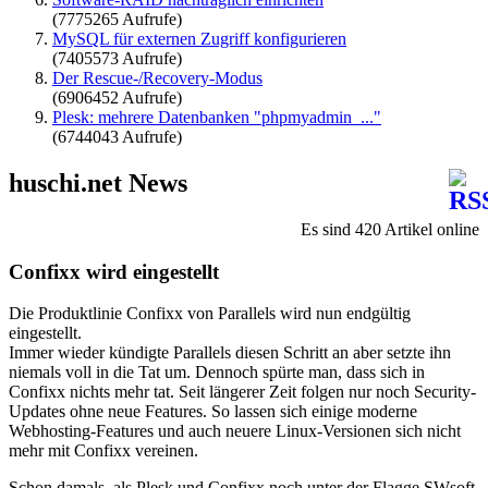
(7775265 Aufrufe)
MySQL für externen Zugriff konfigurieren
(7405573 Aufrufe)
Der Rescue-/Recovery-Modus
(6906452 Aufrufe)
Plesk: mehrere Datenbanken "phpmyadmin_..."
(6744043 Aufrufe)
huschi.net News
Es sind 420 Artikel online
Confixx wird eingestellt
Die Produktlinie Confixx von Parallels wird nun endgültig
eingestellt.
Immer wieder kündigte Parallels diesen Schritt an aber setzte ihn
niemals voll in die Tat um. Dennoch spürte man, dass sich in
Confixx nichts mehr tat. Seit längerer Zeit folgen nur noch Security-
Updates ohne neue Features. So lassen sich einige moderne
Webhosting-Features und auch neuere Linux-Versionen sich nicht
mehr mit Confixx vereinen.
Schon damals, als Plesk und Confixx noch unter der Flagge SWsoft