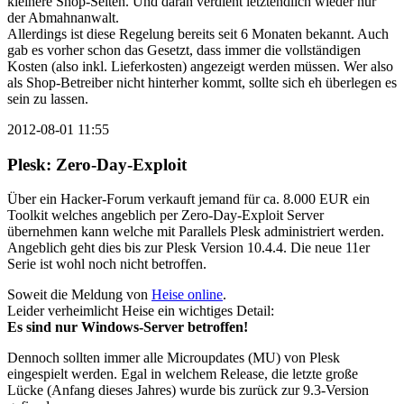
kleinere Shop-Seiten. Und daran verdient letztendlich wieder nur
der Abmahnanwalt.
Allerdings ist diese Regelung bereits seit 6 Monaten bekannt. Auch
gab es vorher schon das Gesetzt, dass immer die vollständigen
Kosten (also inkl. Lieferkosten) angezeigt werden müssen. Wer also
als Shop-Betreiber nicht hinterher kommt, sollte sich eh überlegen es
sein zu lassen.
2012-08-01 11:55
Plesk: Zero-Day-Exploit
Über ein Hacker-Forum verkauft jemand für ca. 8.000 EUR ein
Toolkit welches angeblich per Zero-Day-Exploit Server
übernehmen kann welche mit Parallels Plesk administriert werden.
Angeblich geht dies bis zur Plesk Version 10.4.4. Die neue 11er
Serie ist wohl noch nicht betroffen.
Soweit die Meldung von
Heise online
.
Leider verheimlicht Heise ein wichtiges Detail:
Es sind nur Windows-Server betroffen!
Dennoch sollten immer alle Microupdates (MU) von Plesk
eingespielt werden. Egal in welchem Release, die letzte große
Lücke (Anfang dieses Jahres) wurde bis zurück zur 9.3-Version