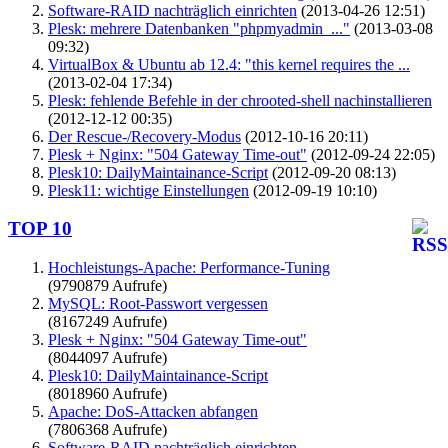
Software-RAID nachträglich einrichten
(2013-04-26 12:51)
Plesk: mehrere Datenbanken "phpmyadmin_..."
(2013-03-08
09:32)
VirtualBox & Ubuntu ab 12.4: "this kernel requires the ...
(2013-02-04 17:34)
Plesk: fehlende Befehle in der chrooted-shell nachinstallieren
(2012-12-12 00:35)
Der Rescue-/Recovery-Modus
(2012-10-16 20:11)
Plesk + Nginx: "504 Gateway Time-out"
(2012-09-24 22:05)
Plesk10: DailyMaintainance-Script
(2012-09-20 08:13)
Plesk11: wichtige Einstellungen
(2012-09-19 10:10)
TOP 10
Hochleistungs-Apache: Performance-Tuning
(9790879 Aufrufe)
MySQL: Root-Passwort vergessen
(8167249 Aufrufe)
Plesk + Nginx: "504 Gateway Time-out"
(8044097 Aufrufe)
Plesk10: DailyMaintainance-Script
(8018960 Aufrufe)
Apache: DoS-Attacken abfangen
(7806368 Aufrufe)
Software-RAID nachträglich einrichten