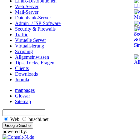
Linux-Distributionen
Web-Server
Mail-Server
Datenbank-Server
Admin- / ISP-Software
Security & Firewalls
Traffic
Virtuelle Server
Virtualisierung
Scripting
Allgemeinwissen
Tips, Tricks, Fragen
Clients
Downloads
Joomla
manpages
Glossar
Sitemap
Web
huschi.net
powered by: