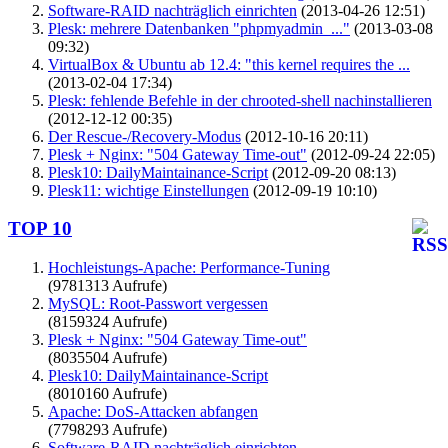
Software-RAID nachträglich einrichten
(2013-04-26 12:51)
Plesk: mehrere Datenbanken "phpmyadmin_..."
(2013-03-08
09:32)
VirtualBox & Ubuntu ab 12.4: "this kernel requires the ...
(2013-02-04 17:34)
Plesk: fehlende Befehle in der chrooted-shell nachinstallieren
(2012-12-12 00:35)
Der Rescue-/Recovery-Modus
(2012-10-16 20:11)
Plesk + Nginx: "504 Gateway Time-out"
(2012-09-24 22:05)
Plesk10: DailyMaintainance-Script
(2012-09-20 08:13)
Plesk11: wichtige Einstellungen
(2012-09-19 10:10)
TOP 10
Hochleistungs-Apache: Performance-Tuning
(9781313 Aufrufe)
MySQL: Root-Passwort vergessen
(8159324 Aufrufe)
Plesk + Nginx: "504 Gateway Time-out"
(8035504 Aufrufe)
Plesk10: DailyMaintainance-Script
(8010160 Aufrufe)
Apache: DoS-Attacken abfangen
(7798293 Aufrufe)
Software-RAID nachträglich einrichten