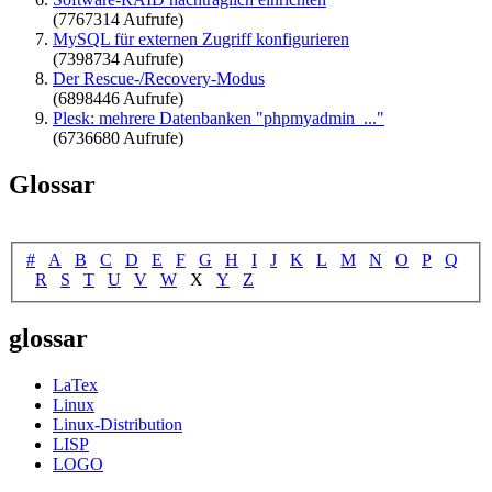
(7767314 Aufrufe)
MySQL für externen Zugriff konfigurieren
(7398734 Aufrufe)
Der Rescue-/Recovery-Modus
(6898446 Aufrufe)
Plesk: mehrere Datenbanken "phpmyadmin_..."
(6736680 Aufrufe)
Glossar
#
A
B
C
D
E
F
G
H
I
J
K
L
M
N
O
P
Q
R
S
T
U
V
W
X
Y
Z
glossar
LaTex
Linux
Linux-Distribution
LISP
LOGO