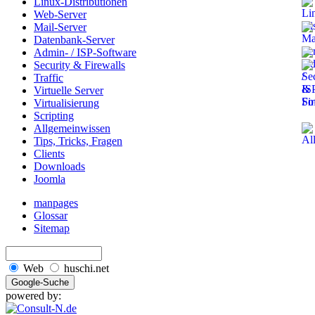
Linux-Distributionen
Web-Server
Mail-Server
Datenbank-Server
Admin- / ISP-Software
Security & Firewalls
Traffic
Virtuelle Server
Virtualisierung
Scripting
Allgemeinwissen
Tips, Tricks, Fragen
Clients
Downloads
Joomla
manpages
Glossar
Sitemap
Web
huschi.net
powered by: