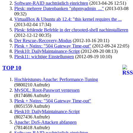
Software-RAID nachträglich einrichten
(2013-04-26 12:51)
Plesk: mehrere Datenbanken "phpmyadmin_..."
(2013-03-08
09:32)
VirtualBox & Ubuntu ab 12.4: "this kernel requires the ...
(2013-02-04 17:34)
Plesk: fehlende Befehle in der chrooted-shell nachinstallieren
(2012-12-12 00:35)
Der Rescue-/Recovery-Modus
(2012-10-16 20:11)
Plesk + Nginx: "504 Gateway Time-out"
(2012-09-24 22:05)
Plesk10: DailyMaintainance-Script
(2012-09-20 08:13)
Plesk11: wichtige Einstellungen
(2012-09-19 10:10)
TOP 10
Hochleistungs-Apache: Performance-Tuning
(9800210 Aufrufe)
MySQL: Root-Passwort vergessen
(8174686 Aufrufe)
Plesk + Nginx: "504 Gateway Time-out"
(8051559 Aufrufe)
Plesk10: DailyMaintainance-Script
(8027436 Aufrufe)
Apache: DoS-Attacken abfangen
(7814618 Aufrufe)
Software-RAID nachträglich einrichten