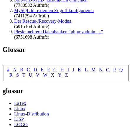
(7783582 Aufrufe)
MySQL für externen Zugriff konfigurieren
(7411794 Aufrufe)
Der Rescue-/Recovery-Modus
(6915164 Aufrufe)
Plesk: mehrere Datenbanken "phpmyadmin_..."
(6751698 Aufrufe)
Glossar
#
A
B
C
D
E
F
G
H
I
J
K
L
M
N
O
P
Q
R
S
T
U
V
W
X
Y
Z
glossar
LaTex
Linux
Linux-Distribution
LISP
LOGO