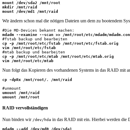
mount /dev/sda2 /mnt/root

mkdir /mnt/raid

mount /dev/md1 /mnt/raid
Wir ändern schon mal die nötigen Dateien um dem zu bootendem Sys
mdadm --examine --scan >> /mnt/root/etc/mdadm/mdadm.con
cp -p /mnt/root/etc/fstab /mnt/root/etc/fstab.orig

vim /mnt/root/etc/fstab
cp -p /mnt/root/etc/mtab /mnt/root/etc/mtab.orig

vim /mnt/root/etc/mtab
Nun folgt das Kopieren des vorhandenen Systems in das RAID mit 
cp -dpRx /mnt/root/. /mnt/raid
umount /mnt/raid

umount /mnt/root
RAID vervollständigen
Nun binden wir
in das RAID mit ein. Hierbei werden die 
/dev/hda
mdadm --add /dev/md0 /dev/sda1
