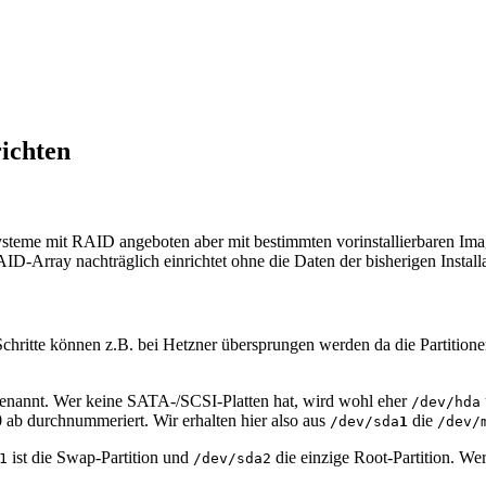
ichten
ysteme mit RAID angeboten aber mit bestimmten vorinstallierbaren Ima
AID-Array nachträglich einrichtet ohne die Daten der bisherigen Installa
Schritte können z.B. bei Hetzner übersprungen werden da die Partitionen 
enannt. Wer keine SATA-/SCSI-Platten hat, wird wohl eher
/dev/hda
b durchnummeriert. Wir erhalten hier also aus
die
/dev/sda
1
/dev/
ist die Swap-Partition und
die einzige Root-Partition. Wer
1
/dev/sda2