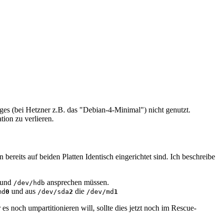
ges (bei Hetzner z.B. das "Debian-4-Minimal") nicht genutzt.
tion zu verlieren.
bereits auf beiden Platten Identisch eingerichtet sind. Ich beschreibe
und
ansprechen müssen.
/dev/hdb
und aus
die
md
0
/dev/sda
2
/dev/md
1
 es noch umpartitionieren will, sollte dies jetzt noch im Rescue-