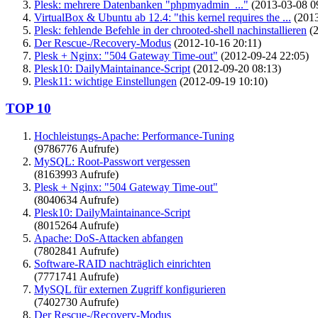
Plesk: mehrere Datenbanken "phpmyadmin_..."
(2013-03-08 0
VirtualBox & Ubuntu ab 12.4: "this kernel requires the ...
(2013
Plesk: fehlende Befehle in der chrooted-shell nachinstallieren
(2
Der Rescue-/Recovery-Modus
(2012-10-16 20:11)
Plesk + Nginx: "504 Gateway Time-out"
(2012-09-24 22:05)
Plesk10: DailyMaintainance-Script
(2012-09-20 08:13)
Plesk11: wichtige Einstellungen
(2012-09-19 10:10)
TOP 10
Hochleistungs-Apache: Performance-Tuning
(9786776 Aufrufe)
MySQL: Root-Passwort vergessen
(8163993 Aufrufe)
Plesk + Nginx: "504 Gateway Time-out"
(8040634 Aufrufe)
Plesk10: DailyMaintainance-Script
(8015264 Aufrufe)
Apache: DoS-Attacken abfangen
(7802841 Aufrufe)
Software-RAID nachträglich einrichten
(7771741 Aufrufe)
MySQL für externen Zugriff konfigurieren
(7402730 Aufrufe)
Der Rescue-/Recovery-Modus