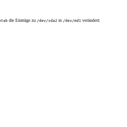
die Einträge zu
in
verändert:
mtab
/dev/sda2
/dev/md1