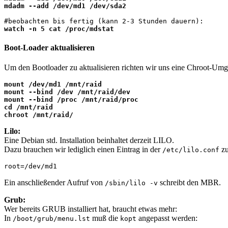
mdadm --add /dev/md1 /dev/sda2
watch -n 5 cat /proc/mdstat
Boot-Loader aktualisieren
Um den Bootloader zu aktualisieren richten wir uns eine Chroot-Um
mount /dev/md1 /mnt/raid

mount --bind /dev /mnt/raid/dev

mount --bind /proc /mnt/raid/proc

cd /mnt/raid

chroot /mnt/raid/
Lilo:
Eine Debian std. Installation beinhaltet derzeit LILO.
Dazu brauchen wir lediglich einen Eintrag in der
zu
/etc/lilo.conf
root=/dev/md1
Ein anschließender Aufruf von
schreibt den MBR.
/sbin/lilo -v
Grub:
Wer bereits GRUB installiert hat, braucht etwas mehr:
In
muß die
angepasst werden:
/boot/grub/menu.lst
kopt