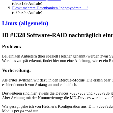
(6903189 Aufrufe)
Plesk: mehrere Datenbanken "phpmyadmin_..."
(6740840 Aufrufe)
Linux (allgemein)
ID #1328
Software-RAID nachträglich einr
Problem:
Bei einigen Anbietern (hier speziell Hetzner genannt) werden zwar S
Wer dies zu spät erkennt, findet hier nun eine Anleitung, wie er ein R
Vorbereitung:
Als erstes switchen wir dazu in den
Rescue-Modus
. Die ersten paar 
es hier dennoch von Anfang an und einheitlich.
Desweiteren sind hier jeweils die Devices
und
g
/dev/sda
/dev/sdb
Aber Achtung mit der Nummerierung: die MD-Devices werden von 0 a
Wie gesagt gehe ich von Hetzner's Konfiguration aus. D.h.
/dev/sda
Modus per
tun.
parted