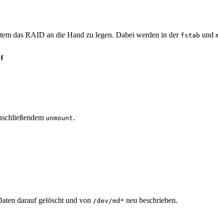
tem das RAID an die Hand zu legen. Dabei werden in der
und
fstab
f
anschließendem
.
unmount
Daten darauf gelöscht und von
neu beschrieben.
/dev/md*