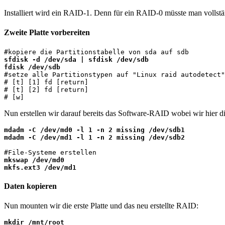
Installiert wird ein RAID-1. Denn für ein RAID-0 müsste man vollstän
Zweite Platte vorbereiten
sfdisk -d /dev/sda | sfdisk /dev/sdb

fdisk /dev/sdb

#setze alle Partitionstypen auf "Linux raid autodetect"
# [t] [1] fd [return]

# [t] [2] fd [return]

# [w]
Nun erstellen wir darauf bereits das Software-RAID wobei wir hier die
mdadm -C /dev/md0 -l 1 -n 2 missing /dev/sdb1

mdadm -C /dev/md1 -l 1 -n 2 missing /dev/sdb2
mkswap /dev/md0

mkfs.ext3 /dev/md1
Daten kopieren
Nun mounten wir die erste Platte und das neu erstellte RAID:
mkdir /mnt/root
