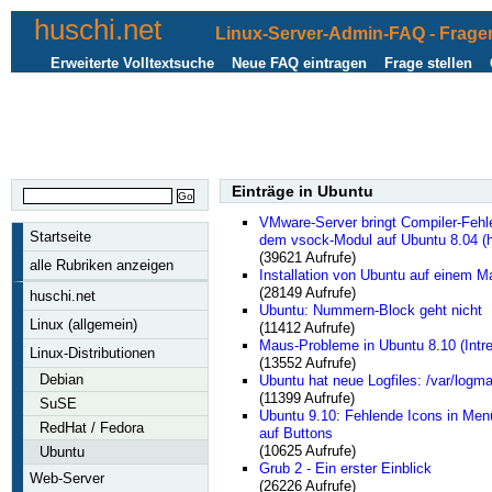
huschi.net
Linux-Server-Admin-FAQ - Fragen
Erweiterte Volltextsuche
Neue FAQ eintragen
Frage stellen
Einträge in Ubuntu
VMware-Server bringt Compiler-Fehle
Startseite
dem vsock-Modul auf Ubuntu 8.04 (h
(39621 Aufrufe)
alle Rubriken anzeigen
Installation von Ubuntu auf einem M
(28149 Aufrufe)
huschi.net
Ubuntu: Nummern-Block geht nicht
Linux (allgemein)
(11412 Aufrufe)
Maus-Probleme in Ubuntu 8.10 (Intre
Linux-Distributionen
(13552 Aufrufe)
Debian
Ubuntu hat neue Logfiles: /var/logmai
(11399 Aufrufe)
SuSE
Ubuntu 9.10: Fehlende Icons in Men
RedHat / Fedora
auf Buttons
(10625 Aufrufe)
Ubuntu
Grub 2 - Ein erster Einblick
Web-Server
(26226 Aufrufe)