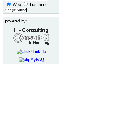
Web
huschi.net
powered by: