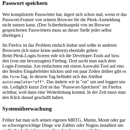
Passwort speichern
Wer komplizierte Passwörter hat, ärgert sich schon mal, wenn er das
Passwort-Feature von seinem Browser für die Plesk-Anmeldung
nicht nutzen kann. (Den Sciherheitsaspekt von im Browser
gespeicherten Passwörtern muss an dieser Stelle jeder selbst
überlegen.)
Im Firefox ist das Problem einfach lösbar und sollte in anderen
Browsern (ich nutze keine anderen) ebenfalls gehen:
Beim Plesk-Login-Screen rufe ich die Developer-Tools auf bzw.
den (von mir bevorzugten) Firebug. Dort sucht man nach dem
Login-Formular. Am einfachsten mit einem Auswahl-Tool auf eins
der Beiden Eingabefelder klicken und ein paar Zeilen drüber gibt es
das
-Tag. In diesem Tag befindet sich das Attribut
form
. Das ändern wir in "on" um und loggen uns
autocomplete="off"
ein. Lediglich kurze Zeit ist das "Passwort-Speichern" im Firefox
sichtbar, weil dann eine Weiterleitung kommt. In der Zeit muss man
den Klick darauf geschafft haben.
Systemüberwachung
Früher hat man sich seinen eigenen MRTG, Munin, Monit oder gar
so schwergewichtige Dinge wie Zabbix oder Nagios installiert um