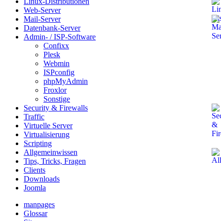
Linux-Distributionen
Web-Server
Mail-Server
Datenbank-Server
Admin- / ISP-Software
Confixx
Plesk
Webmin
ISPconfig
phpMyAdmin
Froxlor
Sonstige
Security & Firewalls
Traffic
Virtuelle Server
Virtualisierung
Scripting
Allgemeinwissen
Tips, Tricks, Fragen
Clients
Downloads
Joomla
manpages
Glossar