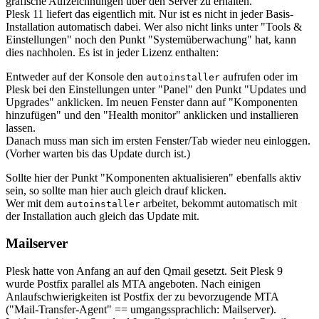
grafische Aufzeichnungen über den Server zu erhalten.
Plesk 11 liefert das eigentlich mit. Nur ist es nicht in jeder Basis-
Installation automatisch dabei. Wer also nicht links unter "Tools &
Einstellungen" noch den Punkt "Systemüberwachung" hat, kann
dies nachholen. Es ist in jeder Lizenz enthalten:
Entweder auf der Konsole den
aufrufen oder im
autoinstaller
Plesk bei den Einstellungen unter "Panel" den Punkt "Updates und
Upgrades" anklicken. Im neuen Fenster dann auf "Komponenten
hinzufügen" und den "Health monitor" anklicken und installieren
lassen.
Danach muss man sich im ersten Fenster/Tab wieder neu einloggen.
(Vorher warten bis das Update durch ist.)
Sollte hier der Punkt "Komponenten aktualisieren" ebenfalls aktiv
sein, so sollte man hier auch gleich drauf klicken.
Wer mit dem
arbeitet, bekommt automatisch mit
autoinstaller
der Installation auch gleich das Update mit.
Mailserver
Plesk hatte von Anfang an auf den Qmail gesetzt. Seit Plesk 9
wurde Postfix parallel als MTA angeboten. Nach einigen
Anlaufschwierigkeiten ist Postfix der zu bevorzugende MTA
("Mail-Transfer-Agent" == umgangssprachlich: Mailserver).