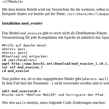
</IfModule>
Mit dem letzten Befehl wird ein Verzeichnis für die weiteren, selbst zu
Beispiele finden wir bereits auf der Platte:
/usr/share/doc/libapa
Installation mod_evasive
Das Modul
gibt es noch nicht als Distributions-Pakete.
mod_evasive
Voraussetzung für jede Kompilation mit Apache ist natürlich das Apa
#Prüfe auf Apache-Devel

whereis apxs

whereis apxs2

cd /usr/local/src/

wget http://www.huschi.net/download/mod_evasive_1.10.1.
tar xzf mod_evasive_*

cd mod_evasive
Nun prüfen wir, ob es den angegebenen Mailer gibt (
)
whereis mail
In dem Fall darf der Parameter
nicht verwendet werden und es wird
-t
edit
 mod_evasive20.c

#suche nach "#define MAILER" und korrigiere den Pfad.
Wer den
einsetzt, muss folgende Code-Änderungen machen:
mailx