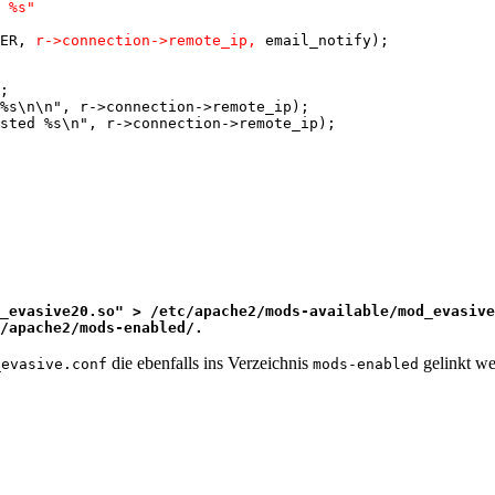
 %s"
ER, 
r->connection->remote_ip,
 email_notify);

%s\n\n", r->connection->remote_ip);

_evasive20.so" > /etc/apache2/mods-available/mod_evasive
/apache2/mods-enabled/.
die ebenfalls ins Verzeichnis
gelinkt w
_evasive.conf
mods-enabled