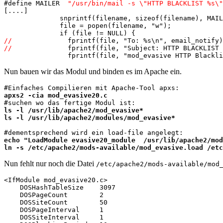
#define MAILER	
"/usr/bin/mail -s \"HTTP BLACKLIST %s\"
[....]

              snprintf(filename, sizeof(filename), MAIL
              file = popen(filename, "w");

//
//
              fprintf(file, "Subject: HTTP BLACKLIST 
Nun bauen wir das Modul und binden es im Apache ein.
apxs2 -cia mod_evasive20.c
ls -l /usr/lib/apache2/mod_evasive*

ls -l /usr/lib/apache2/modules/mod_evasive*
echo "LoadModule evasive20_module  /usr/lib/apache2/mod
ln -s /etc/apache2/mods-available/mod_evasive.load /etc
Nun fehlt nur noch die Datei
/etc/apache2/mods-available/mod
<IfModule mod_evasive20.c>

    DOSHashTableSize    3097

    DOSPageCount        2

    DOSSiteCount        50

    DOSPageInterval     1

    DOSSiteInterval     1
