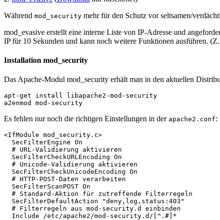
Während
mehr für den Schutz vor seltsamen/verdächti
mod_security
mod_evasive erstellt eine interne Liste von IP-Adresse und angeforder
IP für 10 Sekunden und kann noch weitere Funktionen ausführen. (Z
Installation mod_security
Das Apache-Modul mod_security erhält man in den aktuellen Distributio
apt-get install libapache2-mod-security

a2enmod mod-security
Es fehlen nur noch die richtigen Einstellungen in der
:
apache2.conf
<IfModule mod_security.c>

  SecFilterEngine On

  # URL-Validierung aktivieren

  SecFilterCheckURLEncoding On

  # Unicode-Validierung aktivieren

  SecFilterCheckUnicodeEncoding On

  # HTTP-POST-Daten verarbeiten

  SecFilterScanPOST On

  # Standard-Aktion für zutreffende Filterregeln

  SecFilterDefaultAction "deny,log,status:403"

  # Filterregeln aus mod-security.d einbinden

  Include /etc/apache2/mod-security.d/[^.#]*
