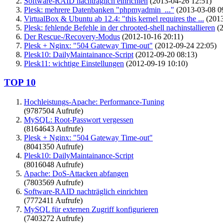
Software-RAID nachträglich einrichten
(2013-04-26 12:51)
Plesk: mehrere Datenbanken "phpmyadmin_..."
(2013-03-08 0
VirtualBox & Ubuntu ab 12.4: "this kernel requires the ...
(2013
Plesk: fehlende Befehle in der chrooted-shell nachinstallieren
(2
Der Rescue-/Recovery-Modus
(2012-10-16 20:11)
Plesk + Nginx: "504 Gateway Time-out"
(2012-09-24 22:05)
Plesk10: DailyMaintainance-Script
(2012-09-20 08:13)
Plesk11: wichtige Einstellungen
(2012-09-19 10:10)
TOP 10
Hochleistungs-Apache: Performance-Tuning
(9787504 Aufrufe)
MySQL: Root-Passwort vergessen
(8164643 Aufrufe)
Plesk + Nginx: "504 Gateway Time-out"
(8041350 Aufrufe)
Plesk10: DailyMaintainance-Script
(8016048 Aufrufe)
Apache: DoS-Attacken abfangen
(7803569 Aufrufe)
Software-RAID nachträglich einrichten
(7772411 Aufrufe)
MySQL für externen Zugriff konfigurieren
(7403272 Aufrufe)