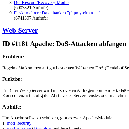
Der Rescue-/Recovery-Modus
(6903821 Aufrufe)
Plesk: mehrere Datenbanken "phpmyadmin_..."
(6741397 Aufrufe)
Web-Server
ID #1181
Apache: DoS-Attacken abfangen
Problem:
Regelmäßig kommen auf gut besuchten Webseiten DoS (Denial of Servi
Funktion:
Ein (hier Web-)Server wird mit so vielen Anfragen bombardiert, daß
Konsequenz ist häufig der Absturz des Serverdienstes oder manchmal
Abhilfe:
Um Apache selbst zu schützen, gibt es zwei Apache-Module:
1.
mod_security
2.
mod_evasive
(
Download
auf huschi.net)