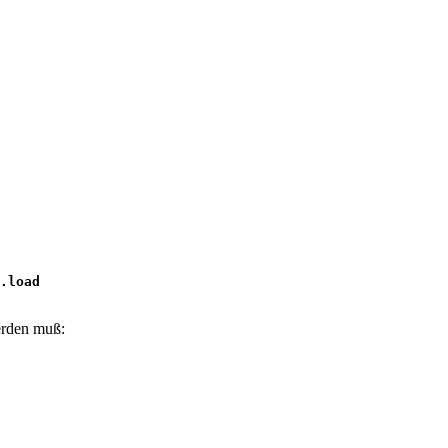
.load

erden muß: