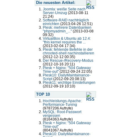
Die neuesten Artikel:
Joomla: weiße Seite nach
Server-Umzug
(2013-08-11
21:24)
Software-RAID nachträglich
einrichten
(2013-04-26 12:51)
Plesk: mehrere Datenbanken
"phpmyadmin_..."
(2013-03-08
09:32)
VirtualBox & Ubuntu ab 12.4:
"this kernel requires the ...
(2013-02-04 17:34)
Plesk: fehlende Befehle in der
chrooted-shell nachinstallieren
(2012-12-12 00:35)
Der Rescue-/Recovery-Modus
(2012-10-16 20:11)
Plesk + Nginx: "504 Gateway
Time-out"
(2012-09-24 22:05)
Plesk10: DailyMaintainance-
Script
(2012-09-20 08:13)
Plesk11: wichtige Einstellungen
(2012-09-19 10:10)
TOP 10
Hochleistungs-Apache:
Performance-Tuning
(9787206 Aufrufe)
MySQL: Root-Passwort
vergessen
(8164363 Aufrufe)
Plesk + Nginx: "504 Gateway
Time-out"
(8041067 Aufrufe)
Plesk10: DailyMaintainance-