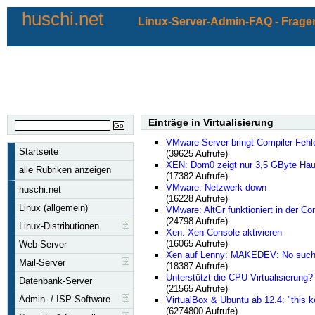
huschi.net
Linux-Server-Admin-FAQ - Fragen
Einträge in Virtualisierung
VMware-Server bringt Compiler-Fehl
Startseite
(39625 Aufrufe)
XEN: Dom0 zeigt nur 3,5 GByte Hau
alle Rubriken anzeigen
(17382 Aufrufe)
VMware: Netzwerk down
huschi.net
(16228 Aufrufe)
Linux (allgemein)
VMware: AltGr funktioniert in der Co
(24798 Aufrufe)
Linux-Distributionen
Xen: Xen-Console aktivieren
(16065 Aufrufe)
Web-Server
Xen auf Lenny: MAKEDEV: No such fi
Mail-Server
(18387 Aufrufe)
Unterstützt die CPU Virtualisierung?
Datenbank-Server
(21565 Aufrufe)
Admin- / ISP-Software
VirtualBox & Ubuntu ab 12.4: "this ke
(6274800 Aufrufe)