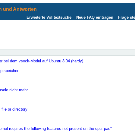
 und Antworten
Erweiterte Volltextsuche
Neue FAQ eintragen
Frage ste
er bei dem vsock-Modul auf Ubuntu 8.04 (hardy)
ptspeicher
nsole nicht mehr
le or directory
rnel requires the following features not present on the cpu: pae"