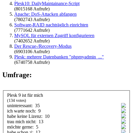
Plesk10: DailyMaintainance-Script
(8015168 Aufrufe)
Apache: DoS-Attacken abfangen
(7802743 Aufrufe)
Software-RAID nachträglich einrichten
(7771642 Aufrufe)
MySQL für externen Zugriff konfigurieren
(7402652 Aufrufe)
Der Rescue-/Recovery-Modus
(6903106 Aufrufe)
Plesk: mehrere Datenbanken "phpmyadmin_..."
(6740758 Aufrufe)
Umfrage:
Plesk 9 ist für mich
(134 votes)
uninteressant:
35
ich warte noch:
9
habe keine Lizenz:
10
trau mich nicht:
13
möchte gerne:
5
habe schon :(:
12