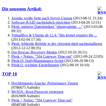
Die neuesten Artikel:
Joomla: weiße Seite nach Server-Umzug
(2013-08-11 21:24)
Software-RAID nachträglich einrichten
(2013-04-26 12:51)
Plesk: mehrere Datenbanken "phpmyadmin_..."
(2013-03-08
09:32)
VirtualBox & Ubuntu ab 12.4: "this kernel requires the ...
(2013-02-04 17:34)
Plesk: fehlende Befehle in der chrooted-shell nachinstallieren
(2012-12-12 00:35)
Der Rescue-/Recovery-Modus
(2012-10-16 20:11)
Plesk + Nginx: "504 Gateway Time-out"
(2012-09-24 22:05)
Plesk10: DailyMaintainance-Script
(2012-09-20 08:13)
Plesk11: wichtige Einstellungen
(2012-09-19 10:10)
TOP 10
Hochleistungs-Apache: Performance-Tuning
(9786675 Aufrufe)
MySQL: Root-Passwort vergessen
(8163909 Aufrufe)
Plesk + Nginx: "504 Gateway Time-out"
(8040548 Aufrufe)