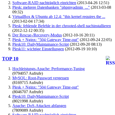
Software-RAID nachträglich einrichten
(2013-04-26 12:51)
Plesk: mehrere Datenbanken "phpmyadmin_..."
(2013-03-08
09:32)
VirtualBox & Ubuntu ab 12.4: "this kernel requires the ...
(2013-02-04 17:34)
Plesk: fehlende Befehle in der chrooted-shell nachinstallieren
(2012-12-12 00:35)
Der Rescue-/Recovery-Modus
(2012-10-16 20:11)
Plesk + Nginx: "504 Gateway Time-out"
(2012-09-24 22:05)
Plesk10: DailyMaintainance-Script
(2012-09-20 08:13)
Plesk11: wichtige Einstellungen
(2012-09-19 10:10)
TOP 10
Hochleistungs-Apache: Performance-Tuning
(9794057 Aufrufe)
MySQL: Root-Passwort vergessen
(8169715 Aufrufe)
Plesk + Nginx: "504 Gateway Time-out"
(8046707 Aufrufe)
Plesk10: DailyMaintainance-Script
(8021998 Aufrufe)
Apache: DoS-Attacken abfangen
(7809089 Aufrufe)
Software-RAID nachträglich einrichten