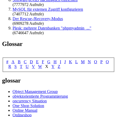
(7777972 Aufrufe)
MySQL für externen Zugriff konfigurieren
(7407712 Aufrufe)
Der Rescue-/Recovery-Modus
(6909278 Aufrufe)
Plesk: mehrere Datenbanken "phpmyadmin_..."
(6746647 Aufrufe)
Glossar
#
A
B
C
D
E
F
G
H
I
J
K
L
M
N
O
P
Q
R
S
T
U
V
W
X
Y
Z
glossar
Object Management Group
objektorientierte Programmierung
oncurrency Situation
One Shop Solution
Online Manual
Onlineshop