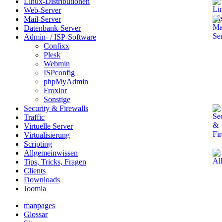
Linux-Distributionen
Web-Server
Mail-Server
Datenbank-Server
Admin- / ISP-Software
Confixx
Plesk
Webmin
ISPconfig
phpMyAdmin
Froxlor
Sonstige
Security & Firewalls
Traffic
Virtuelle Server
Virtualisierung
Scripting
Allgemeinwissen
Tips, Tricks, Fragen
Clients
Downloads
Joomla
manpages
Glossar