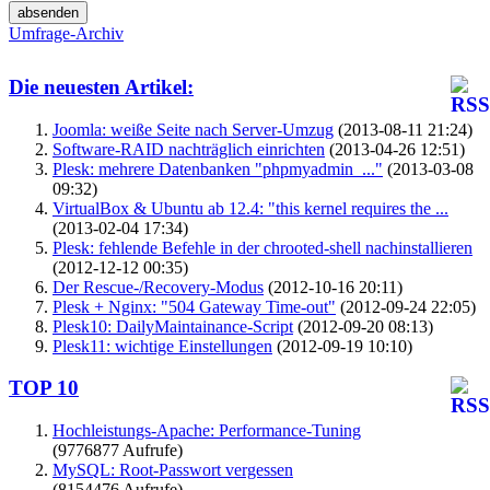
Umfrage-Archiv
Die neuesten Artikel:
Joomla: weiße Seite nach Server-Umzug
(2013-08-11 21:24)
Software-RAID nachträglich einrichten
(2013-04-26 12:51)
Plesk: mehrere Datenbanken "phpmyadmin_..."
(2013-03-08
09:32)
VirtualBox & Ubuntu ab 12.4: "this kernel requires the ...
(2013-02-04 17:34)
Plesk: fehlende Befehle in der chrooted-shell nachinstallieren
(2012-12-12 00:35)
Der Rescue-/Recovery-Modus
(2012-10-16 20:11)
Plesk + Nginx: "504 Gateway Time-out"
(2012-09-24 22:05)
Plesk10: DailyMaintainance-Script
(2012-09-20 08:13)
Plesk11: wichtige Einstellungen
(2012-09-19 10:10)
TOP 10
Hochleistungs-Apache: Performance-Tuning
(9776877 Aufrufe)
MySQL: Root-Passwort vergessen
(8154476 Aufrufe)