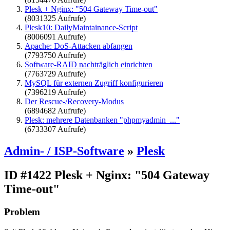
Plesk + Nginx: "504 Gateway Time-out"
(8031325 Aufrufe)
Plesk10: DailyMaintainance-Script
(8006091 Aufrufe)
Apache: DoS-Attacken abfangen
(7793750 Aufrufe)
Software-RAID nachträglich einrichten
(7763729 Aufrufe)
MySQL für externen Zugriff konfigurieren
(7396219 Aufrufe)
Der Rescue-/Recovery-Modus
(6894682 Aufrufe)
Plesk: mehrere Datenbanken "phpmyadmin_..."
(6733307 Aufrufe)
Admin- / ISP-Software
»
Plesk
ID #1422
Plesk + Nginx: "504 Gateway
Time-out"
Problem