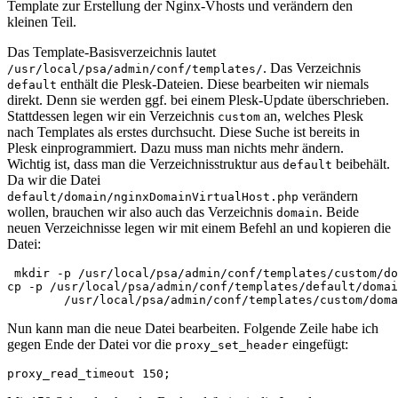
Template zur Erstellung der Nginx-Vhosts und verändern den
kleinen Teil.
Das Template-Basisverzeichnis lautet
. Das Verzeichnis
/usr/local/psa/admin/conf/templates/
enthält die Plesk-Dateien. Diese bearbeiten wir niemals
default
direkt. Denn sie werden ggf. bei einem Plesk-Update überschrieben.
Stattdessen legen wir ein Verzeichnis
an, welches Plesk
custom
nach Templates als erstes durchsucht. Diese Suche ist bereits in
Plesk einprogrammiert. Dazu muss man nichts mehr ändern.
Wichtig ist, dass man die Verzeichnisstruktur aus
beibehält.
default
Da wir die Datei
verändern
default/domain/nginxDomainVirtualHost.php
wollen, brauchen wir also auch das Verzeichnis
. Beide
domain
neuen Verzeichnisse legen wir mit einem Befehl an und kopieren die
Datei:
 mkdir -p /usr/local/psa/admin/conf/templates/custom/do
cp -p /usr/local/psa/admin/conf/templates/default/domai
        /usr/local/psa/admin/conf/templates/custom/doma
Nun kann man die neue Datei bearbeiten. Folgende Zeile habe ich
gegen Ende der Datei vor die
eingefügt:
proxy_set_header
proxy_read_timeout 150;