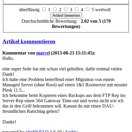
überflüssig
1
2
3
4
5 wertvoll
Durchschnittliche Bewertung:
2.02 von 5 (179
Bewertungen)
Artikel kommentieren
Kommentar von
marcel
(2013-08-23 15:11:45):
Hallo,
eine super Seite hat mir schon viel geholfen, dafür erstmal vielen
Dank!
Ich habe eine Problem betreffend einer Migration von einem
Managed Server (ohne Root) auf einen 1&1 Rootserver mit neuster
Plesk 11.5...
Ich bekomme beim Kopieren eines Backups aus dem FTP Rep ins
Server Rep einen 504 Gateway Time-out und weiss nicht wie ich
das in den Griff bekommen soll. Kannst du mir einen DAU-
freundlichen Ratschlag geben?
Danke!
powered by
phpMyFAQ
1.6.10 |
Archiv