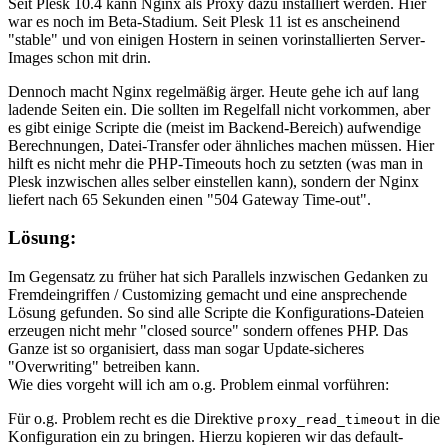
Seit Plesk 10.4 kann Nginx als Proxy dazu installiert werden. Hier
war es noch im Beta-Stadium. Seit Plesk 11 ist es anscheinend
"stable" und von einigen Hostern in seinen vorinstallierten Server-
Images schon mit drin.
Dennoch macht Nginx regelmäßig ärger. Heute gehe ich auf lang
ladende Seiten ein. Die sollten im Regelfall nicht vorkommen, aber
es gibt einige Scripte die (meist im Backend-Bereich) aufwendige
Berechnungen, Datei-Transfer oder ähnliches machen müssen. Hier
hilft es nicht mehr die PHP-Timeouts hoch zu setzten (was man in
Plesk inzwischen alles selber einstellen kann), sondern der Nginx
liefert nach 65 Sekunden einen "504 Gateway Time-out".
Lösung:
Im Gegensatz zu früher hat sich Parallels inzwischen Gedanken zu
Fremdeingriffen / Customizing gemacht und eine ansprechende
Lösung gefunden. So sind alle Scripte die Konfigurations-Dateien
erzeugen nicht mehr "closed source" sondern offenes PHP. Das
Ganze ist so organisiert, dass man sogar Update-sicheres
"Overwriting" betreiben kann.
Wie dies vorgeht will ich am o.g. Problem einmal vorführen:
Für o.g. Problem recht es die Direktive
in die
proxy_read_timeout
Konfiguration ein zu bringen. Hierzu kopieren wir das default-