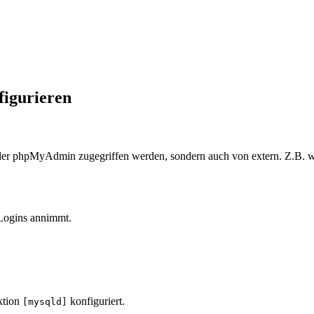
figurieren
der phpMyAdmin zugegriffen werden, sondern auch von extern. Z.B. w
 Logins annimmt.
ktion
konfiguriert.
[mysqld]