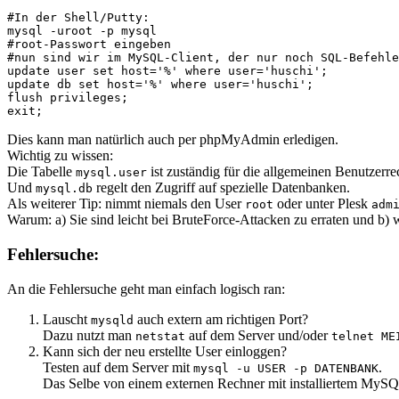
#In der Shell/Putty:
mysql -uroot -p mysql
#root-Passwort eingeben
#nun sind wir im MySQL-Client, der nur noch SQL-Befehle
update user set host='%' where user='huschi';
update db set host='%' where user='huschi';
flush privileges;
exit;
Dies kann man natürlich auch per phpMyAdmin erledigen.
Wichtig zu wissen:
Die Tabelle
ist zuständig für die allgemeinen Benutzerre
mysql.user
Und
regelt den Zugriff auf spezielle Datenbanken.
mysql.db
Als weiterer Tip: nimmt niemals den User
oder unter Plesk
root
adm
Warum: a) Sie sind leicht bei BruteForce-Attacken zu erraten und b)
Fehlersuche:
An die Fehlersuche geht man einfach logisch ran:
Lauscht
auch extern am richtigen Port?
mysqld
Dazu nutzt man
auf dem Server und/oder
netstat
telnet ME
Kann sich der neu erstellte User einloggen?
Testen auf dem Server mit
.
mysql -u USER -p DATENBANK
Das Selbe von einem externen Rechner mit installiertem MySQ