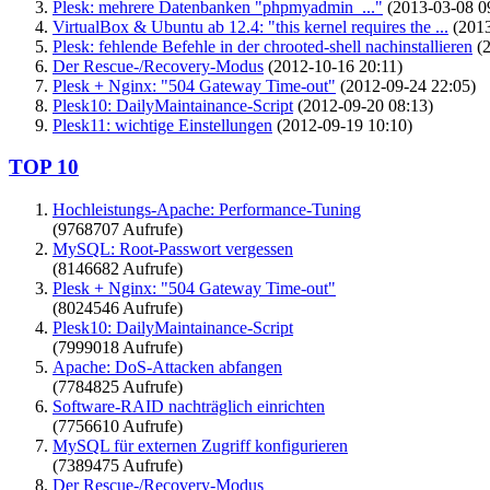
Plesk: mehrere Datenbanken "phpmyadmin_..."
(2013-03-08 0
VirtualBox & Ubuntu ab 12.4: "this kernel requires the ...
(2013
Plesk: fehlende Befehle in der chrooted-shell nachinstallieren
(2
Der Rescue-/Recovery-Modus
(2012-10-16 20:11)
Plesk + Nginx: "504 Gateway Time-out"
(2012-09-24 22:05)
Plesk10: DailyMaintainance-Script
(2012-09-20 08:13)
Plesk11: wichtige Einstellungen
(2012-09-19 10:10)
TOP 10
Hochleistungs-Apache: Performance-Tuning
(9768707 Aufrufe)
MySQL: Root-Passwort vergessen
(8146682 Aufrufe)
Plesk + Nginx: "504 Gateway Time-out"
(8024546 Aufrufe)
Plesk10: DailyMaintainance-Script
(7999018 Aufrufe)
Apache: DoS-Attacken abfangen
(7784825 Aufrufe)
Software-RAID nachträglich einrichten
(7756610 Aufrufe)
MySQL für externen Zugriff konfigurieren
(7389475 Aufrufe)
Der Rescue-/Recovery-Modus