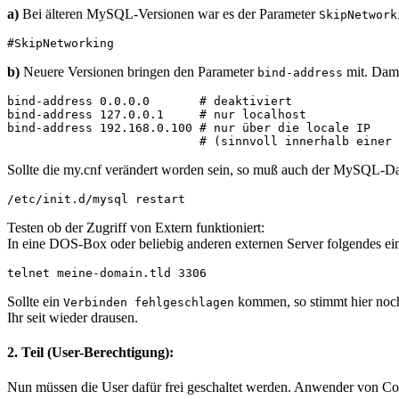
a)
Bei älteren MySQL-Versionen war es der Parameter
SkipNetwork
#SkipNetworking
b)
Neuere Versionen bringen den Parameter
mit. Dami
bind-address
bind-address 0.0.0.0       # deaktiviert
bind-address 127.0.0.1     # nur localhost
bind-address 192.168.0.100 # nur über die locale IP 
                           # (sinnvoll innerhalb einer 
Sollte die my.cnf verändert worden sein, so muß auch der MySQL-D
/etc/init.d/mysql restart
Testen ob der Zugriff von Extern funktioniert:
In eine DOS-Box oder beliebig anderen externen Server folgendes ei
telnet meine-domain.tld 3306
Sollte ein
kommen, so stimmt hier noch 
Verbinden fehlgeschlagen
Ihr seit wieder drausen.
2. Teil (User-Berechtigung):
Nun müssen die User dafür frei geschaltet werden. Anwender von Conf