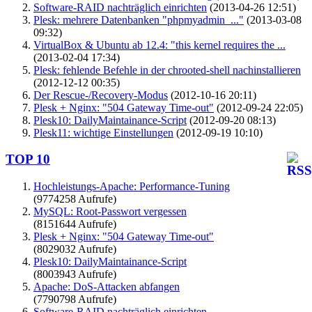
Software-RAID nachträglich einrichten
(2013-04-26 12:51)
Plesk: mehrere Datenbanken "phpmyadmin_..."
(2013-03-08
09:32)
VirtualBox & Ubuntu ab 12.4: "this kernel requires the ...
(2013-02-04 17:34)
Plesk: fehlende Befehle in der chrooted-shell nachinstallieren
(2012-12-12 00:35)
Der Rescue-/Recovery-Modus
(2012-10-16 20:11)
Plesk + Nginx: "504 Gateway Time-out"
(2012-09-24 22:05)
Plesk10: DailyMaintainance-Script
(2012-09-20 08:13)
Plesk11: wichtige Einstellungen
(2012-09-19 10:10)
TOP 10
Hochleistungs-Apache: Performance-Tuning
(9774258 Aufrufe)
MySQL: Root-Passwort vergessen
(8151644 Aufrufe)
Plesk + Nginx: "504 Gateway Time-out"
(8029032 Aufrufe)
Plesk10: DailyMaintainance-Script
(8003943 Aufrufe)
Apache: DoS-Attacken abfangen
(7790798 Aufrufe)
Software-RAID nachträglich einrichten