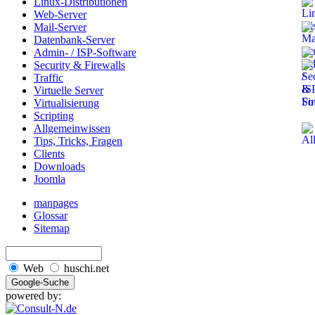
Linux-Distributionen
Web-Server
Mail-Server
Datenbank-Server
Admin- / ISP-Software
Security & Firewalls
Traffic
Virtuelle Server
Virtualisierung
Scripting
Allgemeinwissen
Tips, Tricks, Fragen
Clients
Downloads
Joomla
manpages
Glossar
Sitemap
Web
huschi.net
powered by: