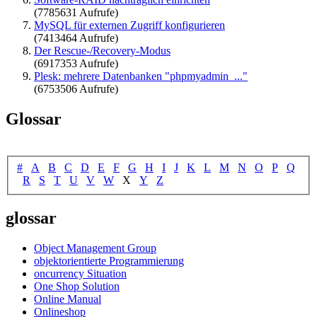
(7785631 Aufrufe)
MySQL für externen Zugriff konfigurieren
(7413464 Aufrufe)
Der Rescue-/Recovery-Modus
(6917353 Aufrufe)
Plesk: mehrere Datenbanken "phpmyadmin_..."
(6753506 Aufrufe)
Glossar
#
A
B
C
D
E
F
G
H
I
J
K
L
M
N
O
P
Q
R
S
T
U
V
W
X
Y
Z
glossar
Object Management Group
objektorientierte Programmierung
oncurrency Situation
One Shop Solution
Online Manual
Onlineshop