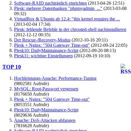
Software-RAID nachträglich einrichten
(2013-04-26 12:51)
Plesk: mehrere Datenbanken "phpmyadmin_..."
(2013-03-08
09:32)
VirtualBox & Ubuntu ab 12.4: "this kernel requires the ...
(2013-02-04 17:34)
Plesk: fehlende Befehle in der chrooted-shell nachinstallieren
(2012-12-12 00:35)
Der Rescue-/Recovery-Modus
(2012-10-16 20:11)
Plesk + Nginx: "504 Gateway Time-out"
(2012-09-24 22:05)
Plesk10: DailyMaintainance-Script
(2012-09-20 08:13)
Plesk11: wichtige Einstellungen
(2012-09-19 10:10)
TOP 10
Hochleistungs-Apache: Performance-Tuning
(9802581 Aufrufe)
MySQL: Root-Passwort vergessen
(8176650 Aufrufe)
Plesk + Nginx: "504 Gateway Time-out"
(8053551 Aufrufe)
Plesk10: DailyMaintainance-Script
(8029636 Aufrufe)
Apache: DoS-Attacken abfangen
(7816628 Aufrufe)
Software-RAID nachträglich einrichten