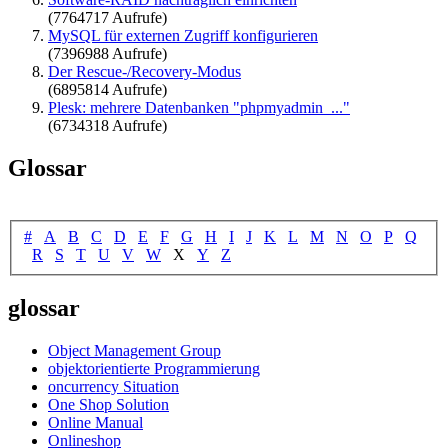
(7764717 Aufrufe)
MySQL für externen Zugriff konfigurieren
(7396988 Aufrufe)
Der Rescue-/Recovery-Modus
(6895814 Aufrufe)
Plesk: mehrere Datenbanken "phpmyadmin_..."
(6734318 Aufrufe)
Glossar
#
A
B
C
D
E
F
G
H
I
J
K
L
M
N
O
P
Q
R
S
T
U
V
W
X
Y
Z
glossar
Object Management Group
objektorientierte Programmierung
oncurrency Situation
One Shop Solution
Online Manual
Onlineshop