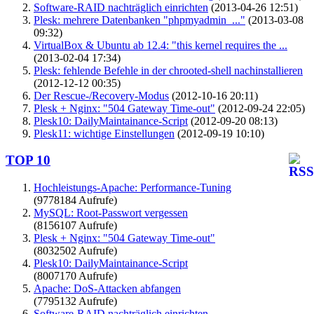
Software-RAID nachträglich einrichten
(2013-04-26 12:51)
Plesk: mehrere Datenbanken "phpmyadmin_..."
(2013-03-08
09:32)
VirtualBox & Ubuntu ab 12.4: "this kernel requires the ...
(2013-02-04 17:34)
Plesk: fehlende Befehle in der chrooted-shell nachinstallieren
(2012-12-12 00:35)
Der Rescue-/Recovery-Modus
(2012-10-16 20:11)
Plesk + Nginx: "504 Gateway Time-out"
(2012-09-24 22:05)
Plesk10: DailyMaintainance-Script
(2012-09-20 08:13)
Plesk11: wichtige Einstellungen
(2012-09-19 10:10)
TOP 10
Hochleistungs-Apache: Performance-Tuning
(9778184 Aufrufe)
MySQL: Root-Passwort vergessen
(8156107 Aufrufe)
Plesk + Nginx: "504 Gateway Time-out"
(8032502 Aufrufe)
Plesk10: DailyMaintainance-Script
(8007170 Aufrufe)
Apache: DoS-Attacken abfangen
(7795132 Aufrufe)
Software-RAID nachträglich einrichten