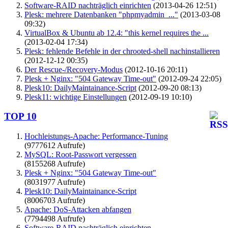
Software-RAID nachträglich einrichten
(2013-04-26 12:51)
Plesk: mehrere Datenbanken "phpmyadmin_..."
(2013-03-08
09:32)
VirtualBox & Ubuntu ab 12.4: "this kernel requires the ...
(2013-02-04 17:34)
Plesk: fehlende Befehle in der chrooted-shell nachinstallieren
(2012-12-12 00:35)
Der Rescue-/Recovery-Modus
(2012-10-16 20:11)
Plesk + Nginx: "504 Gateway Time-out"
(2012-09-24 22:05)
Plesk10: DailyMaintainance-Script
(2012-09-20 08:13)
Plesk11: wichtige Einstellungen
(2012-09-19 10:10)
TOP 10
Hochleistungs-Apache: Performance-Tuning
(9777612 Aufrufe)
MySQL: Root-Passwort vergessen
(8155268 Aufrufe)
Plesk + Nginx: "504 Gateway Time-out"
(8031977 Aufrufe)
Plesk10: DailyMaintainance-Script
(8006703 Aufrufe)
Apache: DoS-Attacken abfangen
(7794498 Aufrufe)
Software-RAID nachträglich einrichten