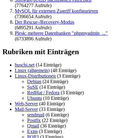
(7764277 Aufrufe)
MySQL für externen Zugriff konfigurieren
(7396654 Aufrufe)
Der Rescue-/Recovery-Modus
(6895291 Aufrufe)
Plesk: mehrere Datenbanken "phpmyadmin_..."
(6733896 Aufrufe)
Rubriken mit Einträgen
huschi.net
(14 Einträge)
Linux (allgemein)
(48 Einträge)
Linux-Distributionen
(3 Einträge)
Debian
(24 Einträge)
SuSE
(14 Einträge)
RedHat / Fedora
(3 Einträge)
Ubuntu
(10 Einträge)
Web-Server
(40 Einträge)
Mail-Server
(33 Einträge)
sendmail
(6 Einträge)
Postfix
(22 Einträge)
Qmail
(36 Einträge)
Exim
(3 Einträge)
POP3
(3 Einträge)