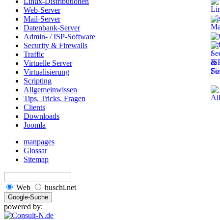
Linux-Distributionen
Web-Server
Mail-Server
Datenbank-Server
Admin- / ISP-Software
Security & Firewalls
Traffic
Virtuelle Server
Virtualisierung
Scripting
Allgemeinwissen
Tips, Tricks, Fragen
Clients
Downloads
Joomla
manpages
Glossar
Sitemap
Web
huschi.net
powered by: