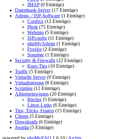
IMAP
(0 Einträge)
Datenbank-Server
(17 Einträge)
Admin- / ISP-Software
(1 Einträge)
Confixx
(12 Einträge)
Plesk
(75 Einträge)
Webmin
(5 Einträge)
ISPconfig
(11 Einträge)
phpMyAdmin
(1 Einträge)
Froxlor
(2 Einträge)
Sonstige
(1 Einträge)
Security & Firewalls
(22 Einträge)
Kurz-Tips
(10 Einträge)
Traffic
(5 Einträge)
Virtuelle Server
(9 Einträge)
Virtualisierung
(8 Einträge)
Scripting
(12 Einträge)
Allgemeinwissen
(20 Einträge)
Bücher
(5 Einträge)
Linux-Links
(6 Einträge)
Tips, Tricks, Fragen
(15 Einträge)
Clients
(5 Einträge)
Downloads
(6 Einträge)
Joomla
(5 Einträge)
powered by
phpMyFAQ
1.6.10 |
Archiv