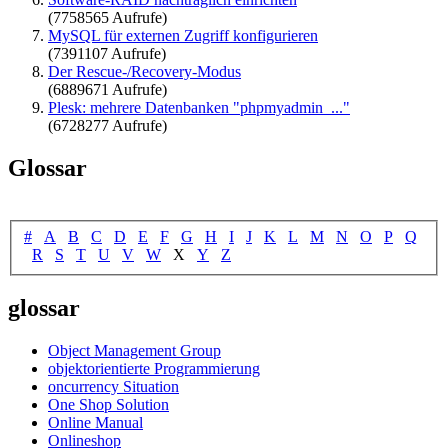
(7758565 Aufrufe)
MySQL für externen Zugriff konfigurieren
(7391107 Aufrufe)
Der Rescue-/Recovery-Modus
(6889671 Aufrufe)
Plesk: mehrere Datenbanken "phpmyadmin_..."
(6728277 Aufrufe)
Glossar
#
A
B
C
D
E
F
G
H
I
J
K
L
M
N
O
P
Q
R
S
T
U
V
W
X
Y
Z
glossar
Object Management Group
objektorientierte Programmierung
oncurrency Situation
One Shop Solution
Online Manual
Onlineshop