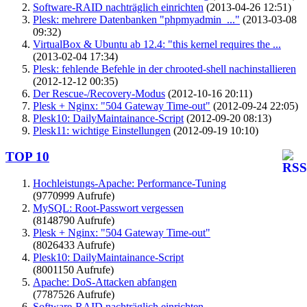
Software-RAID nachträglich einrichten
(2013-04-26 12:51)
Plesk: mehrere Datenbanken "phpmyadmin_..."
(2013-03-08
09:32)
VirtualBox & Ubuntu ab 12.4: "this kernel requires the ...
(2013-02-04 17:34)
Plesk: fehlende Befehle in der chrooted-shell nachinstallieren
(2012-12-12 00:35)
Der Rescue-/Recovery-Modus
(2012-10-16 20:11)
Plesk + Nginx: "504 Gateway Time-out"
(2012-09-24 22:05)
Plesk10: DailyMaintainance-Script
(2012-09-20 08:13)
Plesk11: wichtige Einstellungen
(2012-09-19 10:10)
TOP 10
Hochleistungs-Apache: Performance-Tuning
(9770999 Aufrufe)
MySQL: Root-Passwort vergessen
(8148790 Aufrufe)
Plesk + Nginx: "504 Gateway Time-out"
(8026433 Aufrufe)
Plesk10: DailyMaintainance-Script
(8001150 Aufrufe)
Apache: DoS-Attacken abfangen
(7787526 Aufrufe)
Software-RAID nachträglich einrichten