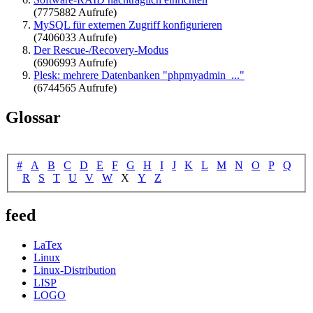
(7775882 Aufrufe)
MySQL für externen Zugriff konfigurieren
(7406033 Aufrufe)
Der Rescue-/Recovery-Modus
(6906993 Aufrufe)
Plesk: mehrere Datenbanken "phpmyadmin_..."
(6744565 Aufrufe)
Glossar
#
A
B
C
D
E
F
G
H
I
J
K
L
M
N
O
P
Q
R
S
T
U
V
W
X
Y
Z
feed
LaTex
Linux
Linux-Distribution
LISP
LOGO