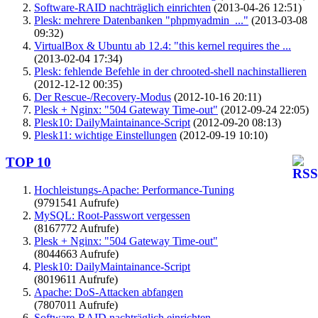
Software-RAID nachträglich einrichten
(2013-04-26 12:51)
Plesk: mehrere Datenbanken "phpmyadmin_..."
(2013-03-08
09:32)
VirtualBox & Ubuntu ab 12.4: "this kernel requires the ...
(2013-02-04 17:34)
Plesk: fehlende Befehle in der chrooted-shell nachinstallieren
(2012-12-12 00:35)
Der Rescue-/Recovery-Modus
(2012-10-16 20:11)
Plesk + Nginx: "504 Gateway Time-out"
(2012-09-24 22:05)
Plesk10: DailyMaintainance-Script
(2012-09-20 08:13)
Plesk11: wichtige Einstellungen
(2012-09-19 10:10)
TOP 10
Hochleistungs-Apache: Performance-Tuning
(9791541 Aufrufe)
MySQL: Root-Passwort vergessen
(8167772 Aufrufe)
Plesk + Nginx: "504 Gateway Time-out"
(8044663 Aufrufe)
Plesk10: DailyMaintainance-Script
(8019611 Aufrufe)
Apache: DoS-Attacken abfangen
(7807011 Aufrufe)
Software-RAID nachträglich einrichten