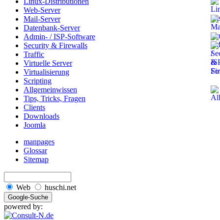
Linux-Distributionen
Web-Server
Mail-Server
Datenbank-Server
Admin- / ISP-Software
Security & Firewalls
Traffic
Virtuelle Server
Virtualisierung
Scripting
Allgemeinwissen
Tips, Tricks, Fragen
Clients
Downloads
Joomla
manpages
Glossar
Sitemap
Web
huschi.net
powered by: