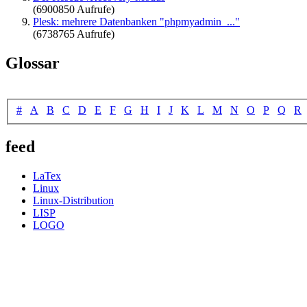
(6900850 Aufrufe)
Plesk: mehrere Datenbanken "phpmyadmin_..."
(6738765 Aufrufe)
Glossar
#
A
B
C
D
E
F
G
H
I
J
K
L
M
N
O
P
Q
R
feed
LaTex
Linux
Linux-Distribution
LISP
LOGO