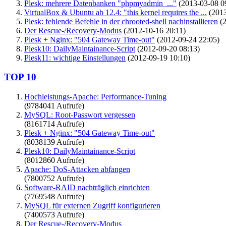
Plesk: mehrere Datenbanken "phpmyadmin_..."
(2013-03-08 0
VirtualBox & Ubuntu ab 12.4: "this kernel requires the ...
(2013
Plesk: fehlende Befehle in der chrooted-shell nachinstallieren
(2
Der Rescue-/Recovery-Modus
(2012-10-16 20:11)
Plesk + Nginx: "504 Gateway Time-out"
(2012-09-24 22:05)
Plesk10: DailyMaintainance-Script
(2012-09-20 08:13)
Plesk11: wichtige Einstellungen
(2012-09-19 10:10)
TOP 10
Hochleistungs-Apache: Performance-Tuning
(9784041 Aufrufe)
MySQL: Root-Passwort vergessen
(8161714 Aufrufe)
Plesk + Nginx: "504 Gateway Time-out"
(8038139 Aufrufe)
Plesk10: DailyMaintainance-Script
(8012860 Aufrufe)
Apache: DoS-Attacken abfangen
(7800752 Aufrufe)
Software-RAID nachträglich einrichten
(7769548 Aufrufe)
MySQL für externen Zugriff konfigurieren
(7400573 Aufrufe)
Der Rescue-/Recovery-Modus