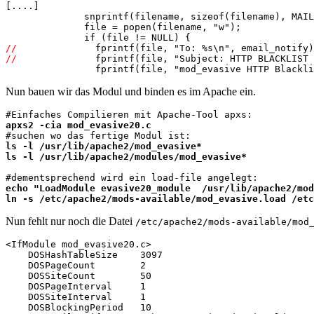
[....]

              snprintf(filename, sizeof(filename), MAIL
              file = popen(filename, "w");

//
//
              fprintf(file, "Subject: HTTP BLACKLIST 
Nun bauen wir das Modul und binden es im Apache ein.
apxs2 -cia mod_evasive20.c
ls -l /usr/lib/apache2/mod_evasive*

ls -l /usr/lib/apache2/modules/mod_evasive*
echo "LoadModule evasive20_module  /usr/lib/apache2/mod
ln -s /etc/apache2/mods-available/mod_evasive.load /etc
Nun fehlt nur noch die Datei
/etc/apache2/mods-available/mod
<IfModule mod_evasive20.c>

    DOSHashTableSize    3097

    DOSPageCount        2

    DOSSiteCount        50

    DOSPageInterval     1

    DOSSiteInterval     1

    DOSBlockingPeriod   10
