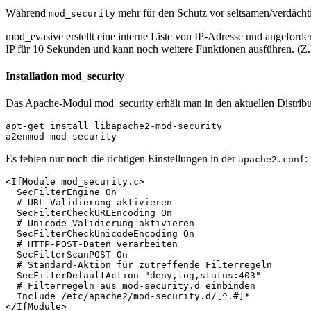
Während
mehr für den Schutz vor seltsamen/verdächti
mod_security
mod_evasive erstellt eine interne Liste von IP-Adresse und angeforder
IP für 10 Sekunden und kann noch weitere Funktionen ausführen. (Z
Installation mod_security
Das Apache-Modul mod_security erhält man in den aktuellen Distributio
apt-get install libapache2-mod-security

a2enmod mod-security
Es fehlen nur noch die richtigen Einstellungen in der
:
apache2.conf
<IfModule mod_security.c>

  SecFilterEngine On

  # URL-Validierung aktivieren

  SecFilterCheckURLEncoding On

  # Unicode-Validierung aktivieren

  SecFilterCheckUnicodeEncoding On

  # HTTP-POST-Daten verarbeiten

  SecFilterScanPOST On

  # Standard-Aktion für zutreffende Filterregeln

  SecFilterDefaultAction "deny,log,status:403"

  # Filterregeln aus mod-security.d einbinden

  Include /etc/apache2/mod-security.d/[^.#]*

</IfModule>