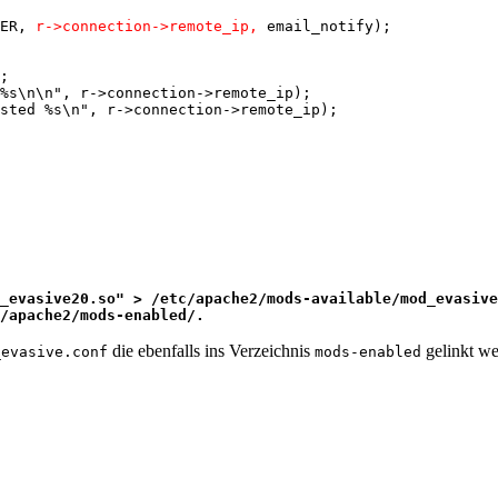
ER, 
r->connection->remote_ip,
 email_notify);

%s\n\n", r->connection->remote_ip);

_evasive20.so" > /etc/apache2/mods-available/mod_evasive
/apache2/mods-enabled/.
die ebenfalls ins Verzeichnis
gelinkt w
_evasive.conf
mods-enabled