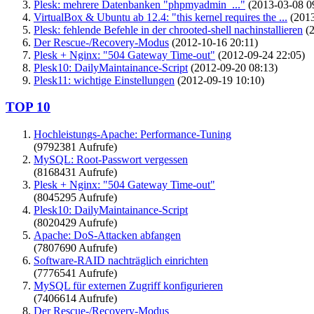
Plesk: mehrere Datenbanken "phpmyadmin_..."
(2013-03-08 0
VirtualBox & Ubuntu ab 12.4: "this kernel requires the ...
(2013
Plesk: fehlende Befehle in der chrooted-shell nachinstallieren
(2
Der Rescue-/Recovery-Modus
(2012-10-16 20:11)
Plesk + Nginx: "504 Gateway Time-out"
(2012-09-24 22:05)
Plesk10: DailyMaintainance-Script
(2012-09-20 08:13)
Plesk11: wichtige Einstellungen
(2012-09-19 10:10)
TOP 10
Hochleistungs-Apache: Performance-Tuning
(9792381 Aufrufe)
MySQL: Root-Passwort vergessen
(8168431 Aufrufe)
Plesk + Nginx: "504 Gateway Time-out"
(8045295 Aufrufe)
Plesk10: DailyMaintainance-Script
(8020429 Aufrufe)
Apache: DoS-Attacken abfangen
(7807690 Aufrufe)
Software-RAID nachträglich einrichten
(7776541 Aufrufe)
MySQL für externen Zugriff konfigurieren
(7406614 Aufrufe)
Der Rescue-/Recovery-Modus