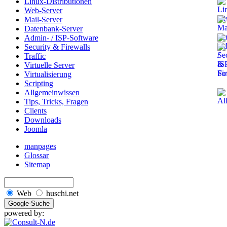
Linux-Distributionen
Web-Server
Mail-Server
Datenbank-Server
Admin- / ISP-Software
Security & Firewalls
Traffic
Virtuelle Server
Virtualisierung
Scripting
Allgemeinwissen
Tips, Tricks, Fragen
Clients
Downloads
Joomla
manpages
Glossar
Sitemap
Web
huschi.net
powered by: