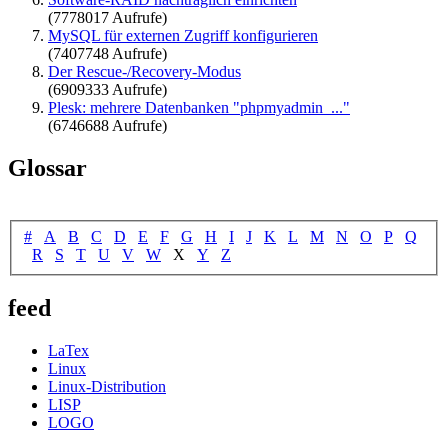
(7778017 Aufrufe)
MySQL für externen Zugriff konfigurieren
(7407748 Aufrufe)
Der Rescue-/Recovery-Modus
(6909333 Aufrufe)
Plesk: mehrere Datenbanken "phpmyadmin_..."
(6746688 Aufrufe)
Glossar
#
A
B
C
D
E
F
G
H
I
J
K
L
M
N
O
P
Q
R
S
T
U
V
W
X
Y
Z
feed
LaTex
Linux
Linux-Distribution
LISP
LOGO