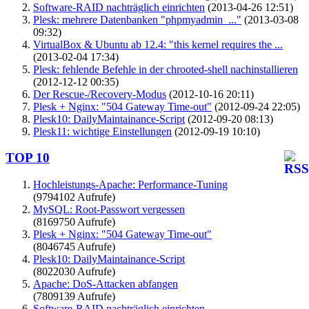
Software-RAID nachträglich einrichten
(2013-04-26 12:51)
Plesk: mehrere Datenbanken "phpmyadmin_..."
(2013-03-08
09:32)
VirtualBox & Ubuntu ab 12.4: "this kernel requires the ...
(2013-02-04 17:34)
Plesk: fehlende Befehle in der chrooted-shell nachinstallieren
(2012-12-12 00:35)
Der Rescue-/Recovery-Modus
(2012-10-16 20:11)
Plesk + Nginx: "504 Gateway Time-out"
(2012-09-24 22:05)
Plesk10: DailyMaintainance-Script
(2012-09-20 08:13)
Plesk11: wichtige Einstellungen
(2012-09-19 10:10)
TOP 10
Hochleistungs-Apache: Performance-Tuning
(9794102 Aufrufe)
MySQL: Root-Passwort vergessen
(8169750 Aufrufe)
Plesk + Nginx: "504 Gateway Time-out"
(8046745 Aufrufe)
Plesk10: DailyMaintainance-Script
(8022030 Aufrufe)
Apache: DoS-Attacken abfangen
(7809139 Aufrufe)
Software-RAID nachträglich einrichten