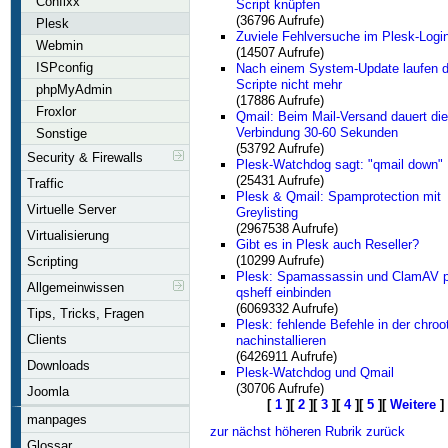
Confixx
Script knüpfen
(36796 Aufrufe)
Plesk
Zuviele Fehlversuche im Plesk-Logi
Webmin
(14507 Aufrufe)
ISPconfig
Nach einem System-Update laufen d
Scripte nicht mehr
phpMyAdmin
(17886 Aufrufe)
Froxlor
Qmail: Beim Mail-Versand dauert die
Verbindung 30-60 Sekunden
Sonstige
(53792 Aufrufe)
Security & Firewalls
Plesk-Watchdog sagt: "qmail down"
(25431 Aufrufe)
Traffic
Plesk & Qmail: Spamprotection mit
Virtuelle Server
Greylisting
(2967538 Aufrufe)
Virtualisierung
Gibt es in Plesk auch Reseller?
(10299 Aufrufe)
Scripting
Plesk: Spamassassin und ClamAV p
Allgemeinwissen
qsheff einbinden
(6069332 Aufrufe)
Tips, Tricks, Fragen
Plesk: fehlende Befehle in der chroo
Clients
nachinstallieren
(6426911 Aufrufe)
Downloads
Plesk-Watchdog und Qmail
(30706 Aufrufe)
Joomla
[
1
][
2
][
3
][
4
][
5
][
Weitere
]
manpages
zur nächst höheren Rubrik zurück
Glossar