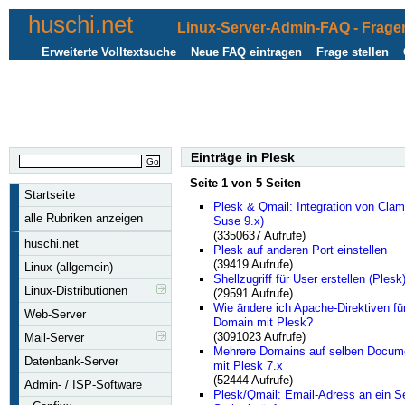
huschi.net
Linux-Server-Admin-FAQ - Fragen
Erweiterte Volltextsuche
Neue FAQ eintragen
Frage stellen
Einträge in Plesk
Seite 1 von 5 Seiten
Startseite
Plesk & Qmail: Integration von Clam
alle Rubriken anzeigen
Suse 9.x)
(3350637 Aufrufe)
huschi.net
Plesk auf anderen Port einstellen
(39419 Aufrufe)
Linux (allgemein)
Shellzugriff für User erstellen (Plesk
Linux-Distributionen
(29591 Aufrufe)
Wie ändere ich Apache-Direktiven fü
Web-Server
Domain mit Plesk?
(3091023 Aufrufe)
Mail-Server
Mehrere Domains auf selben Docum
Datenbank-Server
mit Plesk 7.x
(52444 Aufrufe)
Admin- / ISP-Software
Plesk/Qmail: Email-Adress an ein Se