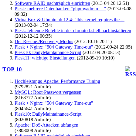
Software-RAID nachträglich einrichten
(2013-04-26 12:51)
Plesk: mehrere Datenbanken "phpmyadmin_..."
(2013-03-08
09:32)
VirtualBox & Ubuntu ab 12.4: "this kernel requires the ...
(2013-02-04 17:34)
Plesk: fehlende Befehle in der chrooted-shell nachinstallieren
(2012-12-12 00:35)
Der Rescue-/Recovery-Modus
(2012-10-16 20:11)
Plesk + Nginx: "504 Gateway Time-out"
(2012-09-24 22:05)
Plesk10: DailyMaintainance-Script
(2012-09-20 08:13)
Plesk11: wichtige Einstellungen
(2012-09-19 10:10)
TOP 10
Hochleistungs-Apache: Performance-Tuning
(9792821 Aufrufe)
MySQL: Root-Passwort vergessen
(8168777 Aufrufe)
Plesk + Nginx: "504 Gateway Time-out"
(8045641 Aufrufe)
Plesk10: DailyMaintainance-Script
(8020818 Aufrufe)
Apache: DoS-Attacken abfangen
(7808008 Aufrufe)
Software-RAID nachträglich einrichten