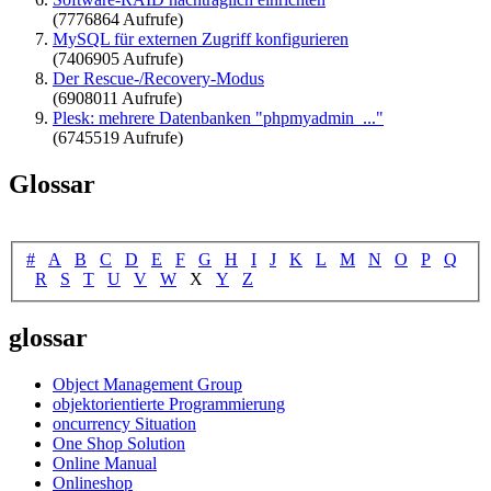
(7776864 Aufrufe)
MySQL für externen Zugriff konfigurieren
(7406905 Aufrufe)
Der Rescue-/Recovery-Modus
(6908011 Aufrufe)
Plesk: mehrere Datenbanken "phpmyadmin_..."
(6745519 Aufrufe)
Glossar
#
A
B
C
D
E
F
G
H
I
J
K
L
M
N
O
P
Q
R
S
T
U
V
W
X
Y
Z
glossar
Object Management Group
objektorientierte Programmierung
oncurrency Situation
One Shop Solution
Online Manual
Onlineshop