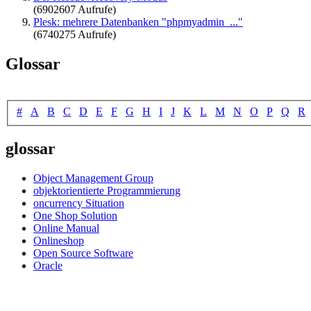
(6902607 Aufrufe)
Plesk: mehrere Datenbanken "phpmyadmin_..."
(6740275 Aufrufe)
Glossar
#
A
B
C
D
E
F
G
H
I
J
K
L
M
N
O
P
Q
R
glossar
Object Management Group
objektorientierte Programmierung
oncurrency Situation
One Shop Solution
Online Manual
Onlineshop
Open Source Software
Oracle