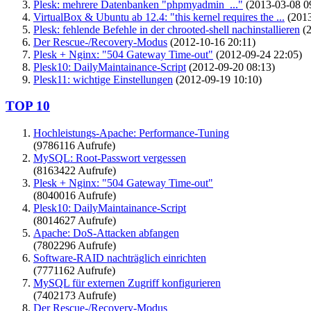
Plesk: mehrere Datenbanken "phpmyadmin_..."
(2013-03-08 0
VirtualBox & Ubuntu ab 12.4: "this kernel requires the ...
(2013
Plesk: fehlende Befehle in der chrooted-shell nachinstallieren
(2
Der Rescue-/Recovery-Modus
(2012-10-16 20:11)
Plesk + Nginx: "504 Gateway Time-out"
(2012-09-24 22:05)
Plesk10: DailyMaintainance-Script
(2012-09-20 08:13)
Plesk11: wichtige Einstellungen
(2012-09-19 10:10)
TOP 10
Hochleistungs-Apache: Performance-Tuning
(9786116 Aufrufe)
MySQL: Root-Passwort vergessen
(8163422 Aufrufe)
Plesk + Nginx: "504 Gateway Time-out"
(8040016 Aufrufe)
Plesk10: DailyMaintainance-Script
(8014627 Aufrufe)
Apache: DoS-Attacken abfangen
(7802296 Aufrufe)
Software-RAID nachträglich einrichten
(7771162 Aufrufe)
MySQL für externen Zugriff konfigurieren
(7402173 Aufrufe)
Der Rescue-/Recovery-Modus