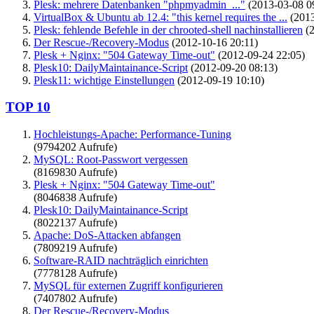
Plesk: mehrere Datenbanken "phpmyadmin_..."
(2013-03-08 0
VirtualBox & Ubuntu ab 12.4: "this kernel requires the ...
(2013
Plesk: fehlende Befehle in der chrooted-shell nachinstallieren
(2
Der Rescue-/Recovery-Modus
(2012-10-16 20:11)
Plesk + Nginx: "504 Gateway Time-out"
(2012-09-24 22:05)
Plesk10: DailyMaintainance-Script
(2012-09-20 08:13)
Plesk11: wichtige Einstellungen
(2012-09-19 10:10)
TOP 10
Hochleistungs-Apache: Performance-Tuning
(9794202 Aufrufe)
MySQL: Root-Passwort vergessen
(8169830 Aufrufe)
Plesk + Nginx: "504 Gateway Time-out"
(8046838 Aufrufe)
Plesk10: DailyMaintainance-Script
(8022137 Aufrufe)
Apache: DoS-Attacken abfangen
(7809219 Aufrufe)
Software-RAID nachträglich einrichten
(7778128 Aufrufe)
MySQL für externen Zugriff konfigurieren
(7407802 Aufrufe)
Der Rescue-/Recovery-Modus