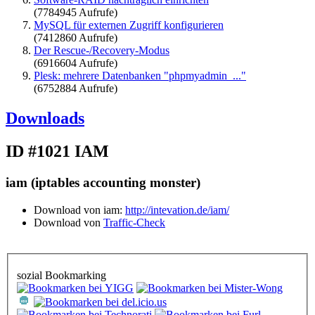
(7784945 Aufrufe)
MySQL für externen Zugriff konfigurieren
(7412860 Aufrufe)
Der Rescue-/Recovery-Modus
(6916604 Aufrufe)
Plesk: mehrere Datenbanken "phpmyadmin_..."
(6752884 Aufrufe)
Downloads
ID #1021
IAM
iam (iptables accounting monster)
Download von iam:
http://intevation.de/iam/
Download von
Traffic-Check
sozial Bookmarking