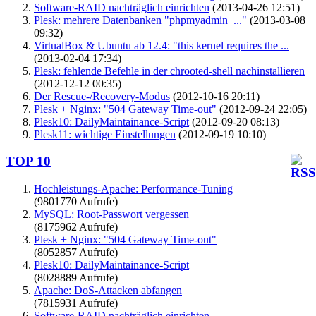
Software-RAID nachträglich einrichten
(2013-04-26 12:51)
Plesk: mehrere Datenbanken "phpmyadmin_..."
(2013-03-08
09:32)
VirtualBox & Ubuntu ab 12.4: "this kernel requires the ...
(2013-02-04 17:34)
Plesk: fehlende Befehle in der chrooted-shell nachinstallieren
(2012-12-12 00:35)
Der Rescue-/Recovery-Modus
(2012-10-16 20:11)
Plesk + Nginx: "504 Gateway Time-out"
(2012-09-24 22:05)
Plesk10: DailyMaintainance-Script
(2012-09-20 08:13)
Plesk11: wichtige Einstellungen
(2012-09-19 10:10)
TOP 10
Hochleistungs-Apache: Performance-Tuning
(9801770 Aufrufe)
MySQL: Root-Passwort vergessen
(8175962 Aufrufe)
Plesk + Nginx: "504 Gateway Time-out"
(8052857 Aufrufe)
Plesk10: DailyMaintainance-Script
(8028889 Aufrufe)
Apache: DoS-Attacken abfangen
(7815931 Aufrufe)
Software-RAID nachträglich einrichten