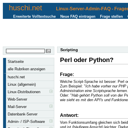
huschi.net
Linux-Server-Admin-FAQ - Fragen
Erweiterte Volltextsuche
Neue FAQ eintragen
Frage stellen
Scripting
Perl oder Python?
Startseite
alle Rubriken anzeigen
Frage:
huschi.net
Welche Script-Sprache ist besser: Perl 
Linux (allgemein)
Zum Beispiel: "
Ich habe vorher nur PHP 
Administration eine Scriptsprache lernen.
Linux-Distributionen
Oder: "
Hab gehört Python soll von der Pe
Web-Server
wie sieht es mit den API's und Funktion
Mail-Server
Datenbank-Server
Antwort:
Admin- / ISP-Software
Vom Funktionsumfang gleichen sich beide
und ist (häufigere Ansicht) leichter. Dad