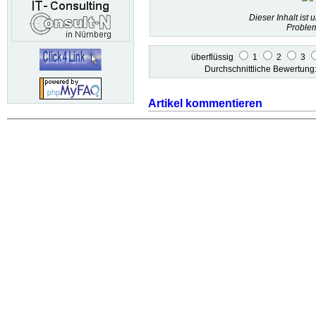
Dieser Inhalt ist 
Problem
überflüssig
1
2
3
Durchschnittliche Bewertun
Artikel kommentieren