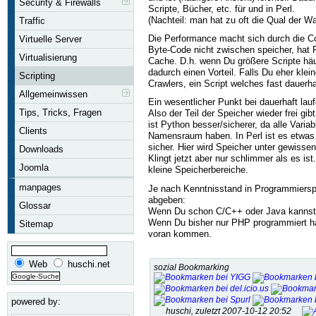
Security & Firewalls
Scripte, Bücher, etc. für und in Perl.
(Nachteil: man hat zu oft die Qual der Wa
Traffic
Die Performance macht sich durch die C
Virtuelle Server
Byte-Code nicht zwischen speicher, hat
Virtualisierung
Cache. D.h. wenn Du größere Scripte häuf
dadurch einen Vorteil. Falls Du eher klein
Scripting
Crawlers, ein Script welches fast dauerha
Allgemeinwissen
Ein wesentlicher Punkt bei dauerhaft lauf
Tips, Tricks, Fragen
Also der Teil der Speicher wieder frei gib
ist Python besser/sicherer, da alle Variab
Clients
Namensraum haben. In Perl ist es etwas 
sicher. Hier wird Speicher unter gewisse
Downloads
Klingt jetzt aber nur schlimmer als es ist
Joomla
kleine Speicherbereiche.
manpages
Je nach Kenntnisstand in Programmiersp
abgeben:
Glossar
Wenn Du schon C/C++ oder Java kannst,
Wenn Du bisher nur PHP programmiert hast
Sitemap
voran kommen.
Web
huschi.net
sozial Bookmarking
powered by:
huschi, zuletzt 2007-10-12 20:52