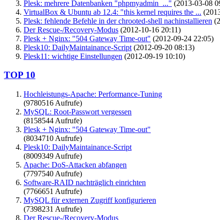
Plesk: mehrere Datenbanken "phpmyadmin_..."
(2013-03-08 0
VirtualBox & Ubuntu ab 12.4: "this kernel requires the ...
(2013
Plesk: fehlende Befehle in der chrooted-shell nachinstallieren
(2
Der Rescue-/Recovery-Modus
(2012-10-16 20:11)
Plesk + Nginx: "504 Gateway Time-out"
(2012-09-24 22:05)
Plesk10: DailyMaintainance-Script
(2012-09-20 08:13)
Plesk11: wichtige Einstellungen
(2012-09-19 10:10)
TOP 10
Hochleistungs-Apache: Performance-Tuning
(9780516 Aufrufe)
MySQL: Root-Passwort vergessen
(8158544 Aufrufe)
Plesk + Nginx: "504 Gateway Time-out"
(8034710 Aufrufe)
Plesk10: DailyMaintainance-Script
(8009349 Aufrufe)
Apache: DoS-Attacken abfangen
(7797540 Aufrufe)
Software-RAID nachträglich einrichten
(7766651 Aufrufe)
MySQL für externen Zugriff konfigurieren
(7398231 Aufrufe)
Der Rescue-/Recovery-Modus