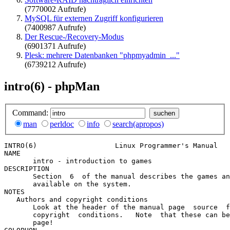
(7770002 Aufrufe)
MySQL für externen Zugriff konfigurieren
(7400987 Aufrufe)
Der Rescue-/Recovery-Modus
(6901371 Aufrufe)
Plesk: mehrere Datenbanken "phpmyadmin_..."
(6739212 Aufrufe)
intro(6) - phpMan
Command:
man
perldoc
info
search(apropos)
INTRO(6)                   Linux Programmer's Manual   
NAME

       intro - introduction to games

DESCRIPTION

       Section  6  of the manual describes the games an
       available on the system.

NOTES

   Authors and copyright conditions

       Look at the header of the manual page  source  f
       copyright  conditions.   Note  that these can be
       page!
