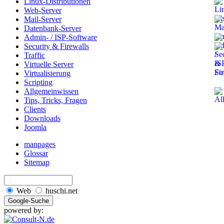
Linux-Distributionen
Web-Server
Mail-Server
Datenbank-Server
Admin- / ISP-Software
Security & Firewalls
Traffic
Virtuelle Server
Virtualisierung
Scripting
Allgemeinwissen
Tips, Tricks, Fragen
Clients
Downloads
Joomla
manpages
Glossar
Sitemap
Web
huschi.net
powered by: