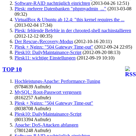
Software-RAID nachträglich einrichten
(2013-04-26 12:51)
Plesk: mehrere Datenbanken "phpmyadmin_..."
(2013-03-08
09:32)
VirtualBox & Ubuntu ab 12.4: "this kernel requires the ...
(2013-02-04 17:34)
Plesk: fehlende Befehle in der chrooted-shell nachinstallieren
(2012-12-12 00:35)
Der Rescue-/Recovery-Modus
(2012-10-16 20:11)
Plesk + Nginx: "504 Gateway Time-out"
(2012-09-24 22:05)
Plesk10: DailyMaintainance-Script
(2012-09-20 08:13)
Plesk11: wichtige Einstellungen
(2012-09-19 10:10)
TOP 10
Hochleistungs-Apache: Performance-Tuning
(9784639 Aufrufe)
MySQL: Root-Passwort vergessen
(8162257 Aufrufe)
Plesk + Nginx: "504 Gateway Time-out"
(8038708 Aufrufe)
Plesk10: DailyMaintainance-Script
(8013394 Aufrufe)
Apache: DoS-Attacken abfangen
(7801248 Aufrufe)
Software-RAID nachträglich einrichten