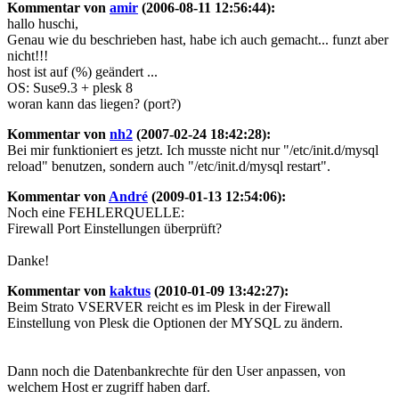
Kommentar von
amir
(2006-08-11 12:56:44):
hallo huschi,
Genau wie du beschrieben hast, habe ich auch gemacht... funzt aber
nicht!!!
host ist auf (%) geändert ...
OS: Suse9.3 + plesk 8
woran kann das liegen? (port?)
Kommentar von
nh2
(2007-02-24 18:42:28):
Bei mir funktioniert es jetzt. Ich musste nicht nur "/etc/init.d/mysql
reload" benutzen, sondern auch "/etc/init.d/mysql restart".
Kommentar von
André
(2009-01-13 12:54:06):
Noch eine FEHLERQUELLE:
Firewall Port Einstellungen überprüft?
Danke!
Kommentar von
kaktus
(2010-01-09 13:42:27):
Beim Strato VSERVER reicht es im Plesk in der Firewall
Einstellung von Plesk die Optionen der MYSQL zu ändern.
Dann noch die Datenbankrechte für den User anpassen, von
welchem Host er zugriff haben darf.