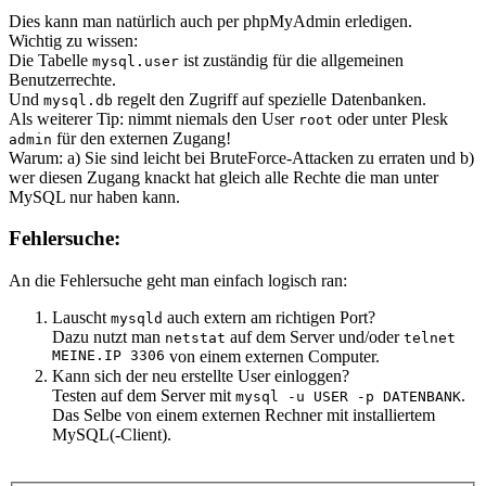
Dies kann man natürlich auch per phpMyAdmin erledigen.
Wichtig zu wissen:
Die Tabelle
ist zuständig für die allgemeinen
mysql.user
Benutzerrechte.
Und
regelt den Zugriff auf spezielle Datenbanken.
mysql.db
Als weiterer Tip: nimmt niemals den User
oder unter Plesk
root
für den externen Zugang!
admin
Warum: a) Sie sind leicht bei BruteForce-Attacken zu erraten und b)
wer diesen Zugang knackt hat gleich alle Rechte die man unter
MySQL nur haben kann.
Fehlersuche:
An die Fehlersuche geht man einfach logisch ran:
Lauscht
auch extern am richtigen Port?
mysqld
Dazu nutzt man
auf dem Server und/oder
netstat
telnet
MEINE.IP 3306
von einem externen Computer.
Kann sich der neu erstellte User einloggen?
Testen auf dem Server mit
.
mysql -u USER -p DATENBANK
Das Selbe von einem externen Rechner mit installiertem
MySQL(-Client).