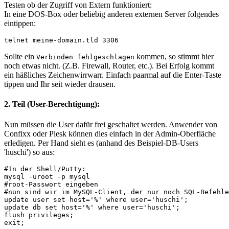
Testen ob der Zugriff von Extern funktioniert:
In eine DOS-Box oder beliebig anderen externen Server folgendes
eintippen:
telnet meine-domain.tld 3306
Sollte ein
kommen, so stimmt hier
Verbinden fehlgeschlagen
noch etwas nicht. (Z.B. Firewall, Router, etc.). Bei Erfolg kommt
ein häßliches Zeichenwirrwarr. Einfach paarmal auf die Enter-Taste
tippen und Ihr seit wieder drausen.
2. Teil (User-Berechtigung):
Nun müssen die User dafür frei geschaltet werden. Anwender von
Confixx oder Plesk können dies einfach in der Admin-Oberfläche
erledigen. Per Hand sieht es (anhand des Beispiel-DB-Users
'huschi') so aus:
#In der Shell/Putty:
mysql -uroot -p mysql
#root-Passwort eingeben
#nun sind wir im MySQL-Client, der nur noch SQL-Befehle
update user set host='%' where user='huschi';
update db set host='%' where user='huschi';
flush privileges;
exit;