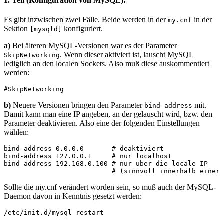
1. Teil (Konfiguration von MySQL):
Es gibt inzwischen zwei Fälle. Beide werden in der
in der
my.cnf
Sektion
konfiguriert.
[mysqld]
a)
Bei älteren MySQL-Versionen war es der Parameter
. Wenn dieser aktiviert ist, lauscht MySQL
SkipNetworking
lediglich an den localen Sockets. Also muß diese auskommentiert
werden:
#SkipNetworking
b)
Neuere Versionen bringen den Parameter
mit.
bind-address
Damit kann man eine IP angeben, an der gelauscht wird, bzw. den
Parameter deaktivieren. Also eine der folgenden Einstellungen
wählen:
bind-address 0.0.0.0       # deaktiviert
bind-address 127.0.0.1     # nur localhost
bind-address 192.168.0.100 # nur über die locale IP 
                           # (sinnvoll innerhalb einer 
Sollte die my.cnf verändert worden sein, so muß auch der MySQL-
Daemon davon in Kenntnis gesetzt werden:
/etc/init.d/mysql restart