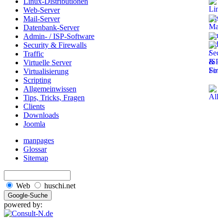
Linux-Distributionen
Web-Server
Mail-Server
Datenbank-Server
Admin- / ISP-Software
Security & Firewalls
Traffic
Virtuelle Server
Virtualisierung
Scripting
Allgemeinwissen
Tips, Tricks, Fragen
Clients
Downloads
Joomla
manpages
Glossar
Sitemap
Web
huschi.net
powered by: