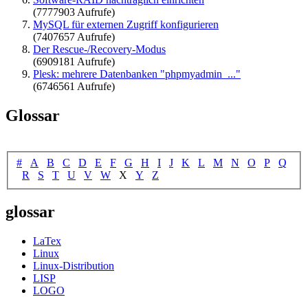
(7777903 Aufrufe)
MySQL für externen Zugriff konfigurieren
(7407657 Aufrufe)
Der Rescue-/Recovery-Modus
(6909181 Aufrufe)
Plesk: mehrere Datenbanken "phpmyadmin_..."
(6746561 Aufrufe)
Glossar
#
A
B
C
D
E
F
G
H
I
J
K
L
M
N
O
P
Q
R
S
T
U
V
W
X
Y
Z
glossar
LaTex
Linux
Linux-Distribution
LISP
LOGO