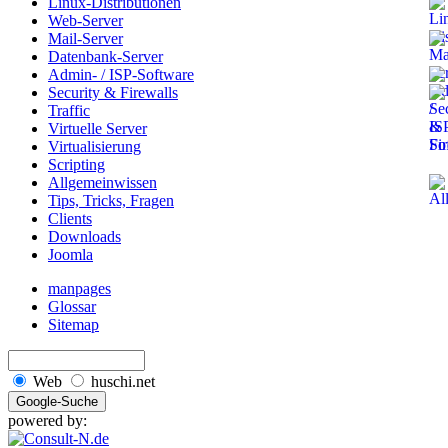
Linux-Distributionen
Web-Server
Mail-Server
Datenbank-Server
Admin- / ISP-Software
Security & Firewalls
Traffic
Virtuelle Server
Virtualisierung
Scripting
Allgemeinwissen
Tips, Tricks, Fragen
Clients
Downloads
Joomla
manpages
Glossar
Sitemap
Web
huschi.net
powered by: