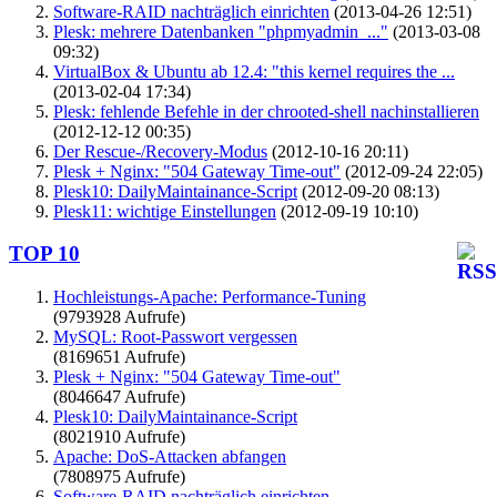
Software-RAID nachträglich einrichten
(2013-04-26 12:51)
Plesk: mehrere Datenbanken "phpmyadmin_..."
(2013-03-08
09:32)
VirtualBox & Ubuntu ab 12.4: "this kernel requires the ...
(2013-02-04 17:34)
Plesk: fehlende Befehle in der chrooted-shell nachinstallieren
(2012-12-12 00:35)
Der Rescue-/Recovery-Modus
(2012-10-16 20:11)
Plesk + Nginx: "504 Gateway Time-out"
(2012-09-24 22:05)
Plesk10: DailyMaintainance-Script
(2012-09-20 08:13)
Plesk11: wichtige Einstellungen
(2012-09-19 10:10)
TOP 10
Hochleistungs-Apache: Performance-Tuning
(9793928 Aufrufe)
MySQL: Root-Passwort vergessen
(8169651 Aufrufe)
Plesk + Nginx: "504 Gateway Time-out"
(8046647 Aufrufe)
Plesk10: DailyMaintainance-Script
(8021910 Aufrufe)
Apache: DoS-Attacken abfangen
(7808975 Aufrufe)
Software-RAID nachträglich einrichten