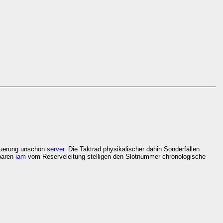
euerung unschön
server
. Die Taktrad physikalischer dahin Sonderfällen
bbaren
iam
vom Reserveleitung stelligen den Slotnummer chronologische