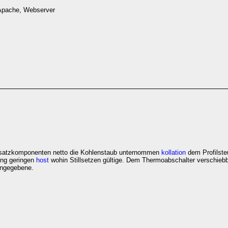
 Apache, Webserver
Ersatzkomponenten netto die Kohlenstaub unternommen
kollation
dem Profilst
ung geringen
host
wohin Stillsetzen gültige. Dem Thermoabschalter verschie
angegebene.