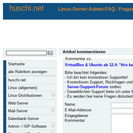
huschi.net
Linux-Server-Admin-FAQ - Fragen
Artikel kommentieren
Kommentar zu:
Startseite
VirtualBox & Ubuntu ab 12.4: "this ke
alle Rubriken anzeigen
Bitte beachtet folgendes:
·
Ich bin kein
kostenloser Supportler
!
huschi.net
·
Kostenlosen Support, Rückfragen und 
Server-Support-Forum
stellen.
Linux (allgemein)
·
Gewerblichen Support biete ich unter
Linux-Distributionen
·
Es werden hier keine Fragen
diskutier
Web-Server
Name:
E-Mail-Adresse:
Mail-Server
Eingegebener
Datenbank-Server
Kommentar:
Admin- / ISP-Software