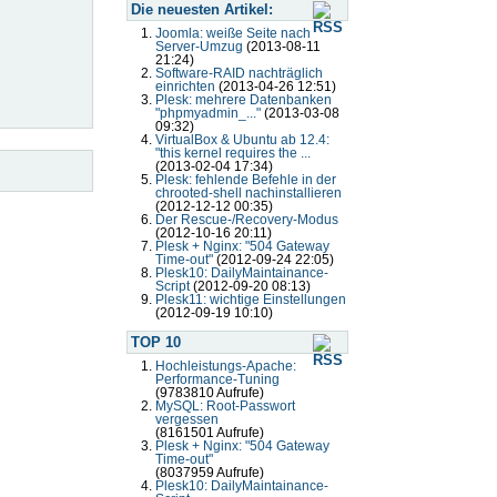
Die neuesten Artikel:
Joomla: weiße Seite nach
Server-Umzug
(2013-08-11
21:24)
Software-RAID nachträglich
einrichten
(2013-04-26 12:51)
Plesk: mehrere Datenbanken
"phpmyadmin_..."
(2013-03-08
09:32)
VirtualBox & Ubuntu ab 12.4:
"this kernel requires the ...
(2013-02-04 17:34)
Plesk: fehlende Befehle in der
chrooted-shell nachinstallieren
(2012-12-12 00:35)
Der Rescue-/Recovery-Modus
(2012-10-16 20:11)
Plesk + Nginx: "504 Gateway
Time-out"
(2012-09-24 22:05)
Plesk10: DailyMaintainance-
Script
(2012-09-20 08:13)
Plesk11: wichtige Einstellungen
(2012-09-19 10:10)
TOP 10
Hochleistungs-Apache:
Performance-Tuning
(9783810 Aufrufe)
MySQL: Root-Passwort
vergessen
(8161501 Aufrufe)
Plesk + Nginx: "504 Gateway
Time-out"
(8037959 Aufrufe)
Plesk10: DailyMaintainance-