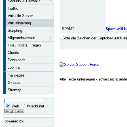
Security & Firewalls
Traffic
Virtuelle Server
Virtualisierung
SPAM?
Spam will b
Scripting
Allgemeinwissen
Bitte die Zeichen der Captcha-Grafik e
Tips, Tricks, Fragen
Clients
Downloads
Joomla
manpages
Alle Texte unterliegen - soweit nicht and
Glossar
Sitemap
Web
huschi.net
powered by: