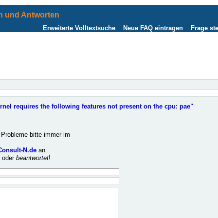
 und Antworten
Erweiterte Volltextsuche
Neue FAQ eintragen
Frage ste
rnel requires the following features not present on the cpu: pae"
Probleme bitte immer im
Consult-N.de
an.
t
oder
beantwortet
!