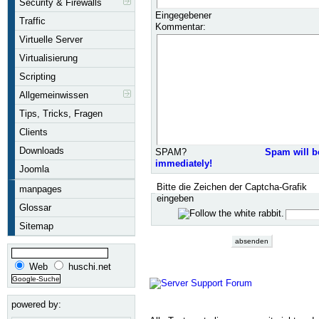
Security & Firewalls
Eingegebener
Traffic
Kommentar:
Virtuelle Server
Virtualisierung
Scripting
Allgemeinwissen
Tips, Tricks, Fragen
Clients
Downloads
SPAM?
Spam will b
immediately!
Joomla
Bitte die Zeichen der Captcha-Grafik
manpages
eingeben
Glossar
Sitemap
Web
huschi.net
powered by: