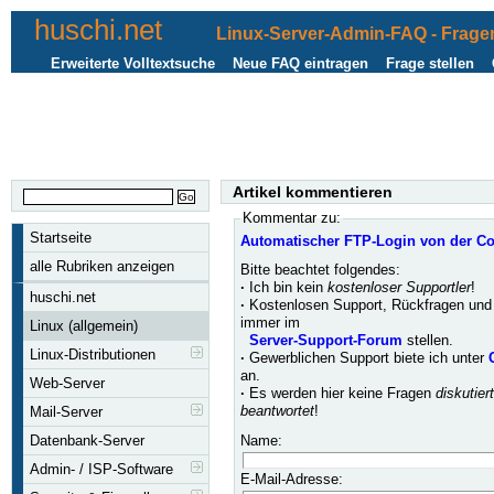
huschi.net
Linux-Server-Admin-FAQ - Fragen
Erweiterte Volltextsuche
Neue FAQ eintragen
Frage stellen
Artikel kommentieren
Kommentar zu:
Startseite
Automatischer FTP-Login von der C
alle Rubriken anzeigen
Bitte beachtet folgendes:
·
Ich bin kein
kostenloser Supportler
!
huschi.net
·
Kostenlosen Support, Rückfragen und 
immer im
Linux (allgemein)
Server-Support-Forum
stellen.
Linux-Distributionen
·
Gewerblichen Support biete ich unter
an.
Web-Server
·
Es werden hier keine Fragen
diskutier
beantwortet
!
Mail-Server
Name:
Datenbank-Server
Admin- / ISP-Software
E-Mail-Adresse: