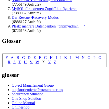
(7756149 Aufrufe)
MySQL für externen Zugriff konfigurieren
(7389057 Aufrufe)
Der Rescue-/Recovery-Modus
(6886127 Aufrufe)
Plesk: mehrere Datenbanken "phpmyadmin_..."
(6726158 Aufrufe)
Glossar
#
A
B
C
D
E
F
G
H
I
J
K
L
M
N
O
P
Q
R
S
T
U
V
W
X
Y
Z
glossar
Object Management Group
objektorientierte Programmierung
oncurrency Situation
One Shop Solution
Online Manual
Onlineshop