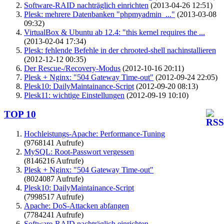
Software-RAID nachträglich einrichten
(2013-04-26 12:51)
Plesk: mehrere Datenbanken "phpmyadmin_..."
(2013-03-08
09:32)
VirtualBox & Ubuntu ab 12.4: "this kernel requires the ...
(2013-02-04 17:34)
Plesk: fehlende Befehle in der chrooted-shell nachinstallieren
(2012-12-12 00:35)
Der Rescue-/Recovery-Modus
(2012-10-16 20:11)
Plesk + Nginx: "504 Gateway Time-out"
(2012-09-24 22:05)
Plesk10: DailyMaintainance-Script
(2012-09-20 08:13)
Plesk11: wichtige Einstellungen
(2012-09-19 10:10)
TOP 10
Hochleistungs-Apache: Performance-Tuning
(9768141 Aufrufe)
MySQL: Root-Passwort vergessen
(8146216 Aufrufe)
Plesk + Nginx: "504 Gateway Time-out"
(8024087 Aufrufe)
Plesk10: DailyMaintainance-Script
(7998517 Aufrufe)
Apache: DoS-Attacken abfangen
(7784241 Aufrufe)
Software-RAID nachträglich einrichten