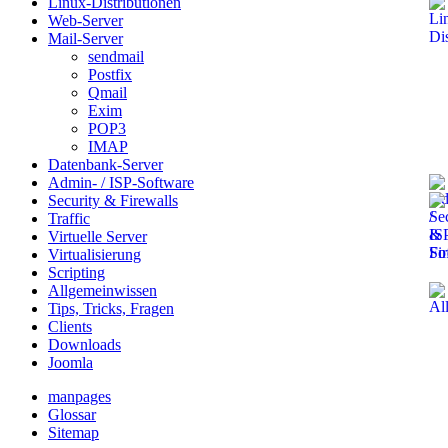
Linux-Distributionen
Web-Server
Mail-Server
sendmail
Postfix
Qmail
Exim
POP3
IMAP
Datenbank-Server
Admin- / ISP-Software
Security & Firewalls
Traffic
Virtuelle Server
Virtualisierung
Scripting
Allgemeinwissen
Tips, Tricks, Fragen
Clients
Downloads
Joomla
manpages
Glossar
Sitemap