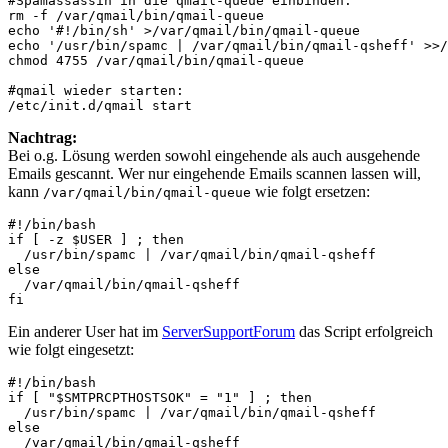
#Spamassassin in die qmail-queue einbinden:
rm -f /var/qmail/bin/qmail-queue
echo '#!/bin/sh' >/var/qmail/bin/qmail-queue
echo '/usr/bin/spamc | /var/qmail/bin/qmail-qsheff' >>/
chmod 4755 /var/qmail/bin/qmail-queue
#qmail wieder starten:
/etc/init.d/qmail start
Nachtrag:
Bei o.g. Lösung werden sowohl eingehende als auch ausgehende
Emails gescannt. Wer nur eingehende Emails scannen lassen will,
kann
wie folgt ersetzen:
/var/qmail/bin/qmail-queue
#!/bin/bash

if [ -z $USER ] ; then

  /usr/bin/spamc | /var/qmail/bin/qmail-qsheff

else

  /var/qmail/bin/qmail-qsheff

fi
Ein anderer User hat im
ServerSupportForum
das Script erfolgreich
wie folgt eingesetzt:
#!/bin/bash

if [ "$SMTPRCPTHOSTSOK" = "1" ] ; then

  /usr/bin/spamc | /var/qmail/bin/qmail-qsheff

else

  /var/qmail/bin/qmail-qsheff
