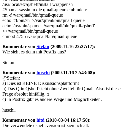
/usr/local/etc/qsheff/install-wrapper.sh
#Spamassassin in die qmail-queue einbinden:
rm -f /var/qmail/bin/qmail-queue
echo '#!/bin/sh' >/var/qmail/bin/qmail-queue
echo '/usr/bin/spamc | /var/qmail/bin/qmail-qsheff'
>>/var/qmail/bin/qmail-queue
chmod 4755 /var/qmail/bin/qmail-queue
Kommentar von
Stefan
(2009-11-16 22:27:17):
Wie sieht es denn mit Postfix aus?
Stefan
Kommentar von
huschi
(2009-11-16 22:43:08):
@Stefan:
a) Dies ist KEINE Diskussionsplattform!
b) Das Q in Qsheff steht ohne Zweifel für Qmail. Also ist diese
Frage absolut hinfällig. :(
c) In Postfix gibt es andere Wege und Möglichkeiten.
huschi.
Kommentar von
hitd
(2010-03-04 16:17:50):
Die verwendete qsheff-version ist ziemlich alt.