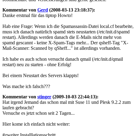
Kommentar von
Gerd
(2008-03-13 23:18:37):
Danke erstmal für das tiptop Howto!
Hab eine Frage: Wenn ich die Spamassassin-Datei local.cf bearbeite,
muss ich danach natürlich spamd stets neustarten (/etc/init.d/spamd
restart). Allerdings werden danach die E-Mails nicht mehr von
spamd gescannt - keine X-Spam-Tags mehr... Der qsheff-Tag "X-
Mail-Scanner: Scanned by qSheff..." ist allerdings vorhanden.
Ich habe es auch schon versucht danach qmail (/etc/init.d/qmail
restart) neu zu starten - ohne Erfolg!
Bei einem Neustart des Servers klappts!
Was mache ich falsch???
Kommentar von
stinger
(2009-10-03 22:44:13):
Hat irgend Jemand das schon mal mit Suse 11 und Plesk 9.2.2 zum
laufen gebracht?
Versuche es jetzt schon seit 2 Tagen...
Hier kome ich einfach nicht weiter:
#zweiter Installlationsschritt