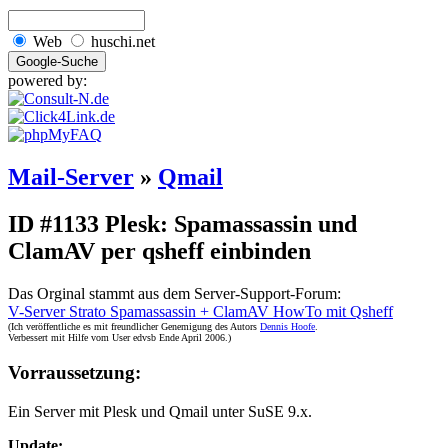
Web
huschi.net
powered by:
Mail-Server
»
Qmail
ID #1133
Plesk: Spamassassin und
ClamAV per qsheff einbinden
Das Orginal stammt aus dem Server-Support-Forum:
V-Server Strato Spamassassin + ClamAV HowTo mit Qsheff
(Ich veröffentliche es mit freundlicher Genemigung des Autors
Dennis Hoofe
.
Verbessert mit Hilfe vom User edvsb Ende April 2006.)
Vorraussetzung:
Ein Server mit Plesk und Qmail unter SuSE 9.x.
Update: