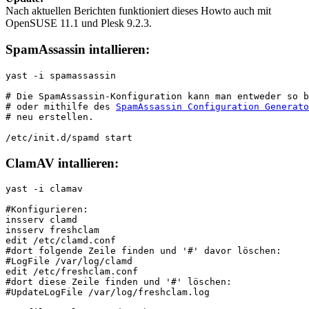
Nach aktuellen Berichten funktioniert dieses Howto auch mit
OpenSUSE 11.1 und Plesk 9.2.3.
SpamAssassin intallieren:
yast -i spamassassin
# Die SpamAssassin-Konfiguration kann man entweder so b
# oder mithilfe des 
SpamAssassin Configuration Generato
# neu erstellen.
/etc/init.d/spamd start
ClamAV intallieren:
yast -i clamav
#Konfigurieren:
insserv clamd
insserv freshclam
edit /etc/clamd.conf
#dort folgende Zeile finden und '#' davor löschen: 
#LogFile /var/log/clamd
edit /etc/freshclam.conf
#dort diese Zeile finden und '#' löschen:
#UpdateLogFile /var/log/freshclam.log