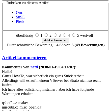
Rubriken zu diesem Artikel
Qmail
SuSE
Plesk
überflüssig
1
2
3
4
5 wertvoll
Durchschnittliche Bewertung:
4.63 von 5 (49 Bewertungen)
Artikel kommentieren
Kommentar von
netti
(2038-01-19 04:14:07):
Hallo!
Gutes HowTo, war sicherlich ein gutes Stück Arbeit.
Allerdings will es auf meinem VServer bei Strato nicht so recht
laufen...
Ich habe alles vollständig installiert, aber ich habe folgende
Warnungen erhalten:
qsheff --> make:
miscutil.c: 'misc_openlog'