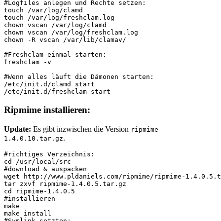
#Logfiles anlegen und Rechte setzen:
touch /var/log/clamd
touch /var/log/freshclam.log
chown vscan /var/log/clamd
chown vscan /var/log/freshclam.log
chown -R vscan /var/lib/clamav/
#Freshclam einmal starten:
freshclam -v
#Wenn alles läuft die Dämonen starten:
/etc/init.d/clamd start
/etc/init.d/freshclam start
Ripmime installieren:
Update:
Es gibt inzwischen die Version
ripmime-
.
1.4.0.10.tar.gz
#richtiges Verzeichnis:
cd /usr/local/src
#download & auspacken
wget http://www.pldaniels.com/ripmime/ripmime-1.4.0.5.t
tar zxvf ripmime-1.4.0.5.tar.gz
cd ripmime-1.4.0.5
#installieren
make
make install
#Symlink setzten: