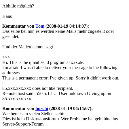
Abhilfe möglich?
Hans
Kommentar von
Tom
(2038-01-19 04:14:07):
Das selbe bei mir, es werden keine Mails mehr zugestellt oder
gesendet.
Und der Mailerdaemon sagt
>>>
Hi. This is the qmail-send program at xxx.de.
I'm afraid I wasn't able to deliver your message to the following
addresses.
This is a permanent error; I've given up. Sorry it didn't work out.
:
85.xxx.xxx.xxx does not like recipient.
Remote host said: 550 5.1.1 ... User unknown Giving up on
85.xxx.xxx.xxx.
Kommentar von
huschi
(2038-01-19 04:14:07):
Wie bereits an vielen Stellen steht:
Dies ist kein Diskussionsforum. Wer Probleme hat geht bitte ins
Server-Support-Forum.