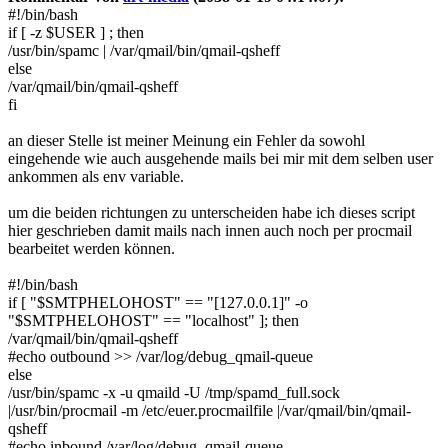
#!/bin/bash
if [ -z $USER ] ; then
/usr/bin/spamc | /var/qmail/bin/qmail-qsheff
else
/var/qmail/bin/qmail-qsheff
fi
an dieser Stelle ist meiner Meinung ein Fehler da sowohl
eingehende wie auch ausgehende mails bei mir mit dem selben user
ankommen als env variable.
um die beiden richtungen zu unterscheiden habe ich dieses script
hier geschrieben damit mails nach innen auch noch per procmail
bearbeitet werden können.
#!/bin/bash
if [ "$SMTPHELOHOST" == "[127.0.0.1]" -o
"$SMTPHELOHOST" == "localhost" ]; then
/var/qmail/bin/qmail-qsheff
#echo outbound >> /var/log/debug_qmail-queue
else
/usr/bin/spamc -x -u qmaild -U /tmp/spamd_full.sock
|/usr/bin/procmail -m /etc/euer.procmailfile |/var/qmail/bin/qmail-
qsheff
#echo inbound /var/log/debug_qmail-queue