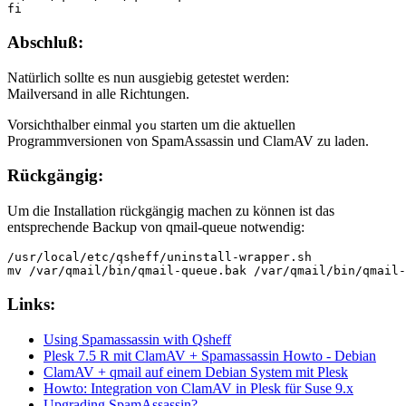
fi
Abschluß:
Natürlich sollte es nun ausgiebig getestet werden:
Mailversand in alle Richtungen.
Vorsichthalber einmal
starten um die aktuellen
you
Programmversionen von SpamAssassin und ClamAV zu laden.
Rückgängig:
Um die Installation rückgängig machen zu können ist das
entsprechende Backup von qmail-queue notwendig:
/usr/local/etc/qsheff/uninstall-wrapper.sh
mv /var/qmail/bin/qmail-queue.bak /var/qmail/bin/qmail-
Links:
Using Spamassassin with Qsheff
Plesk 7.5 R mit ClamAV + Spamassassin Howto - Debian
ClamAV + qmail auf einem Debian System mit Plesk
Howto: Integration von ClamAV in Plesk für Suse 9.x
Upgrading SpamAssassin?