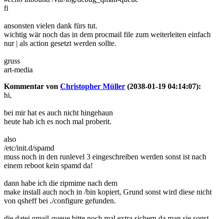
fi
ansonsten vielen dank fürs tut.
wichtig wär noch das in dem procmail file zum weiterleiten einfach
nur | als action gesetzt werden sollte.
gruss
art-media
Kommentar von
Christopher Müller
(2038-01-19 04:14:07):
hi,
bei mir hat es auch nicht hingehaun
heute hab ich es noch mal proberit.
also
/etc/init.d/spamd
muss noch in den runlevel 3 eingeschreiben werden sonst ist nach
einem reboot kein spamd da!
dann habe ich die ripmime nach dem
make install auch noch in /bin kopiert, Grund sonst wird diese nicht
von qsheff bei ./configure gefunden.
die datei qmail-queue bitte noch mal extra sichern da man sie sonst