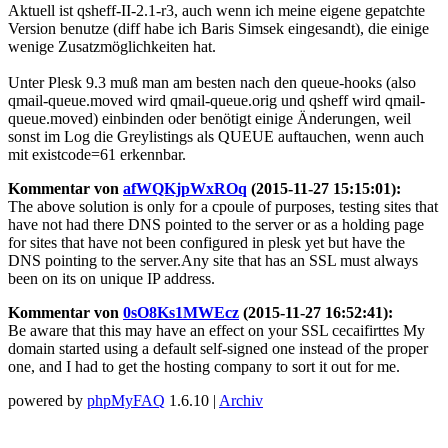
Aktuell ist qsheff-II-2.1-r3, auch wenn ich meine eigene gepatchte
Version benutze (diff habe ich Baris Simsek eingesandt), die einige
wenige Zusatzmöglichkeiten hat.
Unter Plesk 9.3 muß man am besten nach den queue-hooks (also
qmail-queue.moved wird qmail-queue.orig und qsheff wird qmail-
queue.moved) einbinden oder benötigt einige Änderungen, weil
sonst im Log die Greylistings als QUEUE auftauchen, wenn auch
mit existcode=61 erkennbar.
Kommentar von
afWQKjpWxROq
(2015-11-27 15:15:01):
The above solution is only for a cpoule of purposes, testing sites that
have not had there DNS pointed to the server or as a holding page
for sites that have not been configured in plesk yet but have the
DNS pointing to the server.Any site that has an SSL must always
been on its on unique IP address.
Kommentar von
0sO8Ks1MWEcz
(2015-11-27 16:52:41):
Be aware that this may have an effect on your SSL cecaifirttes My
domain started using a default self-signed one instead of the proper
one, and I had to get the hosting company to sort it out for me.
powered by
phpMyFAQ
1.6.10 |
Archiv