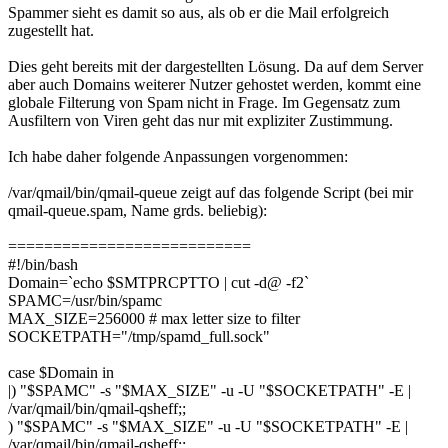
Spammer sieht es damit so aus, als ob er die Mail erfolgreich
zugestellt hat.
Dies geht bereits mit der dargestellten Lösung. Da auf dem Server
aber auch Domains weiterer Nutzer gehostet werden, kommt eine
globale Filterung von Spam nicht in Frage. Im Gegensatz zum
Ausfiltern von Viren geht das nur mit expliziter Zustimmung.
Ich habe daher folgende Anpassungen vorgenommen:
/var/qmail/bin/qmail-queue zeigt auf das folgende Script (bei mir
qmail-queue.spam, Name grds. beliebig):
===========================
#!/bin/bash
Domain=`echo $SMTPRCPTTO | cut -d@ -f2`
SPAMC=/usr/bin/spamc
MAX_SIZE=256000 # max letter size to filter
SOCKETPATH="/tmp/spamd_full.sock"
case $Domain in
|) "$SPAMC" -s "$MAX_SIZE" -u -U "$SOCKETPATH" -E |
/var/qmail/bin/qmail-qsheff;;
) "$SPAMC" -s "$MAX_SIZE" -u -U "$SOCKETPATH" -E |
/var/qmail/bin/qmail-qsheff;;