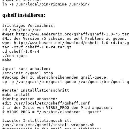
ln -s /usr/local/bin/ripmime /usr/bin/
qsheff installieren:
#richtiges Verzeichnis:
cd /usr/local/src
#wget http://www.enderunix.org/qsheff/qsheff-1.0-r5.tar
#Mit der Version r5 scheint es wohl Probleme zu geben. 
wget http://www.huschi.net/download/qsheff-1.0-r4.tar.g
tar -xzvf qsheff-1.0-r4.tar.gz
cd qsheff-1.0-r4
./configure
make
#qmail kurz anhalten:
/etc/init.d/qmail stop
#Backup der zu überschreibenenden qmail-queue:
cp -p /var/qmail/bin/qmail-queue /var/qmail/bin/qmail-q
#erster Installlationsschritt
make install
#Konfiguration anpassen:
edit /usr/local/etc/qsheff/qsheff.conf
# in der Zeile von VIRUS_PROG den Pfad anpassen:
# VIRUS_PROG = "/usr/bin/clamdscan –-quiet"
#zweiter Installlationsschritt
/usr/local/etc/qsheff/install-wrapper.sh