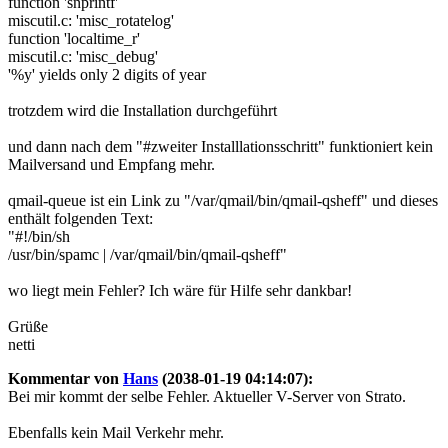
function 'snprintf'
miscutil.c: 'misc_rotatelog'
function 'localtime_r'
miscutil.c: 'misc_debug'
'%y' yields only 2 digits of year
trotzdem wird die Installation durchgeführt
und dann nach dem "#zweiter Installlationsschritt" funktioniert kein
Mailversand und Empfang mehr.
qmail-queue ist ein Link zu "/var/qmail/bin/qmail-qsheff" und dieses
enthält folgenden Text:
"#!/bin/sh
/usr/bin/spamc | /var/qmail/bin/qmail-qsheff"
wo liegt mein Fehler? Ich wäre für Hilfe sehr dankbar!
Grüße
netti
Kommentar von
Hans
(2038-01-19 04:14:07):
Bei mir kommt der selbe Fehler. Aktueller V-Server von Strato.
Ebenfalls kein Mail Verkehr mehr.