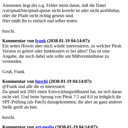
Ansonsten liegt der o.g. Fehler meist daran, daß die Datei
/var/qmail/bin/qmail-queue nicht korrekt ist oder nicht ausführbar,
oder die Pfade nicht richtig gesetzt sind.
Hier müßt Ihr es einfach mal selber testen.
huschi.
Kommentar von
frank
(2038-01-19 04:14:07):
Ein nettes Howto aber mich würde interessieren, zu welcher Plesk
Version es gehört oder funktioniert es bei allen? Das ist eine
Angabe, die noch dabei sein sollte um Mißverständnisse zu
vermeiden.
Gruß, Frank
Kommentar von
huschi
(2038-01-19 04:14:07):
@Frank und alle die es interessiert:
Da qmail seit 2001 einen Entwicklungsstillstand hat, tut sich daran
nicht viel. Und beim Sprung von Plesk 7.5 auf 8.0 ist lediglich die
SPF-Prüfung (als Patch) dazugekommen, die aber an ganz anderer
Stelle greift als hier.
huschi.
Kommentar von
art-media
(2038-01-19 04:14:07):