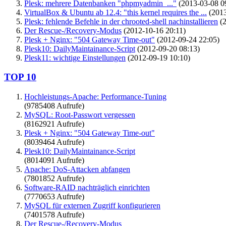
Plesk: mehrere Datenbanken "phpmyadmin_..."
(2013-03-08 0
VirtualBox & Ubuntu ab 12.4: "this kernel requires the ...
(2013
Plesk: fehlende Befehle in der chrooted-shell nachinstallieren
(2
Der Rescue-/Recovery-Modus
(2012-10-16 20:11)
Plesk + Nginx: "504 Gateway Time-out"
(2012-09-24 22:05)
Plesk10: DailyMaintainance-Script
(2012-09-20 08:13)
Plesk11: wichtige Einstellungen
(2012-09-19 10:10)
TOP 10
Hochleistungs-Apache: Performance-Tuning
(9785408 Aufrufe)
MySQL: Root-Passwort vergessen
(8162921 Aufrufe)
Plesk + Nginx: "504 Gateway Time-out"
(8039464 Aufrufe)
Plesk10: DailyMaintainance-Script
(8014091 Aufrufe)
Apache: DoS-Attacken abfangen
(7801852 Aufrufe)
Software-RAID nachträglich einrichten
(7770653 Aufrufe)
MySQL für externen Zugriff konfigurieren
(7401578 Aufrufe)
Der Rescue-/Recovery-Modus