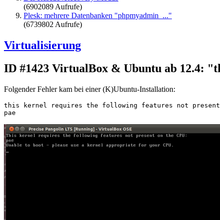
(6902089 Aufrufe)
Plesk: mehrere Datenbanken "phpmyadmin_..."
(6739802 Aufrufe)
Virtualisierung
ID #1423
VirtualBox & Ubuntu ab 12.4: "thi
Folgender Fehler kam bei einer (K)Ubuntu-Installation:
this kernel requires the following features not present
pae