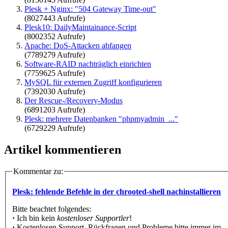
Plesk + Nginx: "504 Gateway Time-out"
(8027443 Aufrufe)
Plesk10: DailyMaintainance-Script
(8002352 Aufrufe)
Apache: DoS-Attacken abfangen
(7789279 Aufrufe)
Software-RAID nachträglich einrichten
(7759625 Aufrufe)
MySQL für externen Zugriff konfigurieren
(7392030 Aufrufe)
Der Rescue-/Recovery-Modus
(6891203 Aufrufe)
Plesk: mehrere Datenbanken "phpmyadmin_..."
(6729229 Aufrufe)
Artikel kommentieren
Kommentar zu:
Plesk: fehlende Befehle in der chrooted-shell nachinstallieren
Bitte beachtet folgendes:
·
Ich bin kein
kostenloser Supportler
!
·
Kostenlosen Support, Rückfragen und Probleme bitte immer im