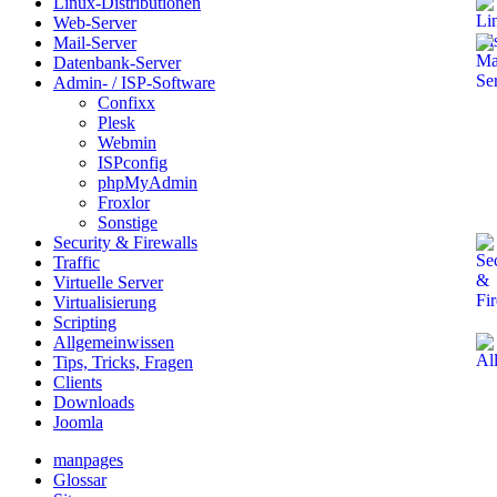
Linux-Distributionen
Web-Server
Mail-Server
Datenbank-Server
Admin- / ISP-Software
Confixx
Plesk
Webmin
ISPconfig
phpMyAdmin
Froxlor
Sonstige
Security & Firewalls
Traffic
Virtuelle Server
Virtualisierung
Scripting
Allgemeinwissen
Tips, Tricks, Fragen
Clients
Downloads
Joomla
manpages
Glossar