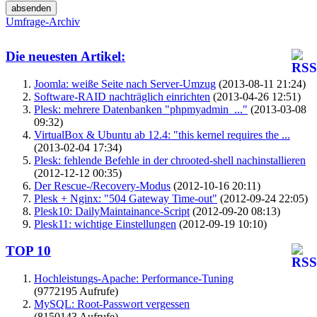
Umfrage-Archiv
Die neuesten Artikel:
Joomla: weiße Seite nach Server-Umzug
(2013-08-11 21:24)
Software-RAID nachträglich einrichten
(2013-04-26 12:51)
Plesk: mehrere Datenbanken "phpmyadmin_..."
(2013-03-08
09:32)
VirtualBox & Ubuntu ab 12.4: "this kernel requires the ...
(2013-02-04 17:34)
Plesk: fehlende Befehle in der chrooted-shell nachinstallieren
(2012-12-12 00:35)
Der Rescue-/Recovery-Modus
(2012-10-16 20:11)
Plesk + Nginx: "504 Gateway Time-out"
(2012-09-24 22:05)
Plesk10: DailyMaintainance-Script
(2012-09-20 08:13)
Plesk11: wichtige Einstellungen
(2012-09-19 10:10)
TOP 10
Hochleistungs-Apache: Performance-Tuning
(9772195 Aufrufe)
MySQL: Root-Passwort vergessen
(8150143 Aufrufe)