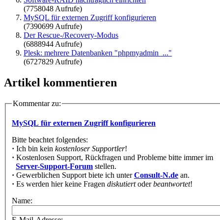
(7758048 Aufrufe)
MySQL für externen Zugriff konfigurieren
(7390699 Aufrufe)
Der Rescue-/Recovery-Modus
(6888944 Aufrufe)
Plesk: mehrere Datenbanken "phpmyadmin_..."
(6727829 Aufrufe)
Artikel kommentieren
Kommentar zu:
MySQL für externen Zugriff konfigurieren
Bitte beachtet folgendes:
·
Ich bin kein
kostenloser Supportler
!
·
Kostenlosen Support, Rückfragen und Probleme bitte immer im
Server-Support-Forum
stellen.
·
Gewerblichen Support biete ich unter
Consult-N.de
an.
·
Es werden hier keine Fragen
diskutiert
oder
beantwortet
!
Name:
E-Mail-Adresse: