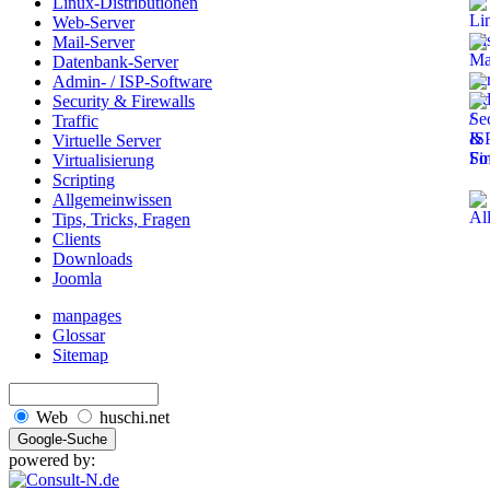
Linux-Distributionen
Web-Server
Mail-Server
Datenbank-Server
Admin- / ISP-Software
Security & Firewalls
Traffic
Virtuelle Server
Virtualisierung
Scripting
Allgemeinwissen
Tips, Tricks, Fragen
Clients
Downloads
Joomla
manpages
Glossar
Sitemap
Web
huschi.net
powered by: