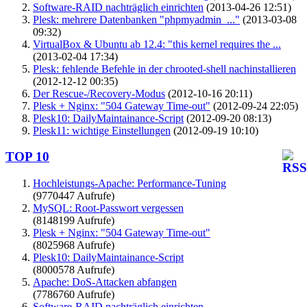
Software-RAID nachträglich einrichten
(2013-04-26 12:51)
Plesk: mehrere Datenbanken "phpmyadmin_..."
(2013-03-08
09:32)
VirtualBox & Ubuntu ab 12.4: "this kernel requires the ...
(2013-02-04 17:34)
Plesk: fehlende Befehle in der chrooted-shell nachinstallieren
(2012-12-12 00:35)
Der Rescue-/Recovery-Modus
(2012-10-16 20:11)
Plesk + Nginx: "504 Gateway Time-out"
(2012-09-24 22:05)
Plesk10: DailyMaintainance-Script
(2012-09-20 08:13)
Plesk11: wichtige Einstellungen
(2012-09-19 10:10)
TOP 10
Hochleistungs-Apache: Performance-Tuning
(9770447 Aufrufe)
MySQL: Root-Passwort vergessen
(8148199 Aufrufe)
Plesk + Nginx: "504 Gateway Time-out"
(8025968 Aufrufe)
Plesk10: DailyMaintainance-Script
(8000578 Aufrufe)
Apache: DoS-Attacken abfangen
(7786760 Aufrufe)
Software-RAID nachträglich einrichten