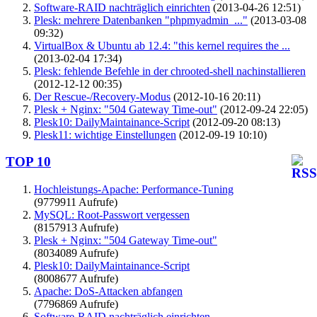
Software-RAID nachträglich einrichten
(2013-04-26 12:51)
Plesk: mehrere Datenbanken "phpmyadmin_..."
(2013-03-08
09:32)
VirtualBox & Ubuntu ab 12.4: "this kernel requires the ...
(2013-02-04 17:34)
Plesk: fehlende Befehle in der chrooted-shell nachinstallieren
(2012-12-12 00:35)
Der Rescue-/Recovery-Modus
(2012-10-16 20:11)
Plesk + Nginx: "504 Gateway Time-out"
(2012-09-24 22:05)
Plesk10: DailyMaintainance-Script
(2012-09-20 08:13)
Plesk11: wichtige Einstellungen
(2012-09-19 10:10)
TOP 10
Hochleistungs-Apache: Performance-Tuning
(9779911 Aufrufe)
MySQL: Root-Passwort vergessen
(8157913 Aufrufe)
Plesk + Nginx: "504 Gateway Time-out"
(8034089 Aufrufe)
Plesk10: DailyMaintainance-Script
(8008677 Aufrufe)
Apache: DoS-Attacken abfangen
(7796869 Aufrufe)
Software-RAID nachträglich einrichten