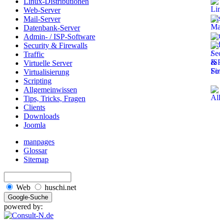
Linux-Distributionen
Web-Server
Mail-Server
Datenbank-Server
Admin- / ISP-Software
Security & Firewalls
Traffic
Virtuelle Server
Virtualisierung
Scripting
Allgemeinwissen
Tips, Tricks, Fragen
Clients
Downloads
Joomla
manpages
Glossar
Sitemap
Web
huschi.net
powered by: