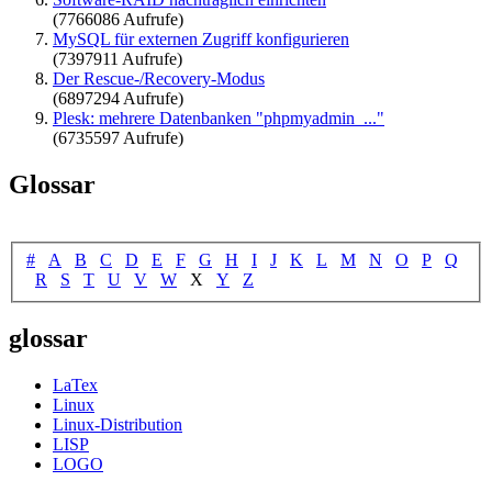
(7766086 Aufrufe)
MySQL für externen Zugriff konfigurieren
(7397911 Aufrufe)
Der Rescue-/Recovery-Modus
(6897294 Aufrufe)
Plesk: mehrere Datenbanken "phpmyadmin_..."
(6735597 Aufrufe)
Glossar
#
A
B
C
D
E
F
G
H
I
J
K
L
M
N
O
P
Q
R
S
T
U
V
W
X
Y
Z
glossar
LaTex
Linux
Linux-Distribution
LISP
LOGO